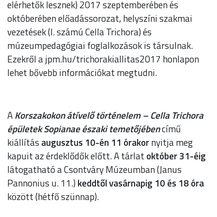
elérhetők lesznek) 2017 szeptemberében és
októberében előadássorozat, helyszíni szakmai
vezetések (I. számú Cella Trichora) és
múzeumpedagógiai foglalkozások is társulnak.
Ezekről a jpm.hu/trichorakiallitas2017 honlapon
lehet bővebb információkat megtudni.
A
Korszakokon átívelő történelem – Cella Trichora
épületek Sopianae északi temetőjében
című
kiállítás
augusztus 10-én 11 órakor
nyitja meg
kapuit az érdeklődők előtt. A tárlat
október 31-éig
látogatható a Csontváry Múzeumban (Janus
Pannonius u. 11.)
keddtől vasárnapig 10 és 18 óra
között (hétfő szünnap).