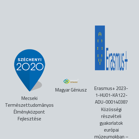
Erasmus+ 2023-
Magyar Géniusz
1-HU01-KA122-
Mecseki
ADU-000140387
Természettudományos
Közösségi
Élményközpont
részvételi
Fejlesztése
gyakorlatok
európai
múzeumokban –