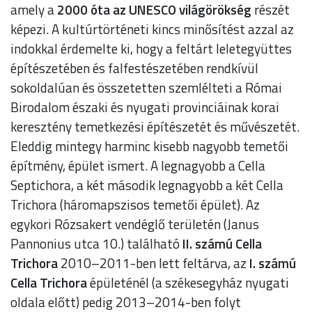
amely a
2000 óta az UNESCO világörökség
részét
képezi. A kultúrtörténeti kincs minősítést azzal az
indokkal érdemelte ki, hogy a feltárt leletegyüttes
építészetében és falfestészetében rendkívül
sokoldalúan és összetetten szemlélteti a Római
Birodalom északi és nyugati provinciáinak korai
keresztény temetkezési építészetét és művészetét.
Eleddig mintegy harminc kisebb nagyobb temetői
építmény, épület ismert. A legnagyobb a Cella
Septichora, a két második legnagyobb a két Cella
Trichora (háromapszisos temetői épület). Az
egykori Rózsakert vendéglő területén (Janus
Pannonius utca 10.) található
II. számú Cella
Trichora
2010–2011-ben lett feltárva, az
I. számú
Cella Trichora
épületénél (a székesegyház nyugati
oldala előtt) pedig 2013–2014-ben folyt