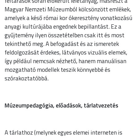
feltárások során előkerült leletanyag, másrészt a
Magyar Nemzeti Múzeumból kölcsönzött emlékek,
amelyek a késő római kor ókeresztény vonatkozású
anyagi kultúrájába engednek bepillantást. Ez a
gyűjtemény ilyen összetételben csak itt és most
tekinthető meg. A befogadást és az ismeretek
feldolgozását érdekes, látványos vizuális elemek,
így például nemcsak nézhető, hanem manuálisan
mozgatható modellek teszik könnyebbé és
szórakoztatóbbá.
Múzeumpedagógia, előadások, tárlatvezetés
A tárlathoz (melynek egyes elemei interneten is