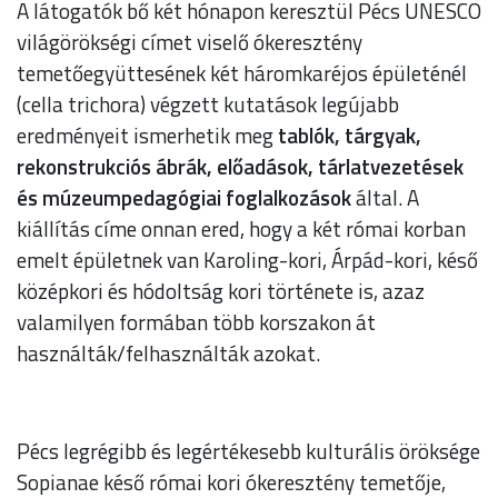
A látogatók bő két hónapon keresztül Pécs UNESCO
világörökségi címet viselő ókeresztény
temetőegyüttesének két háromkaréjos épületénél
(cella trichora) végzett kutatások legújabb
eredményeit ismerhetik meg
tablók, tárgyak,
rekonstrukciós ábrák, előadások, tárlatvezetések
és múzeumpedagógiai foglalkozások
által. A
kiállítás címe onnan ered, hogy a két római korban
emelt épületnek van Karoling-kori, Árpád-kori, késő
középkori és hódoltság kori története is, azaz
valamilyen formában több korszakon át
használták/felhasználták azokat.
Pécs legrégibb és legértékesebb kulturális öröksége
Sopianae késő római kori ókeresztény temetője,