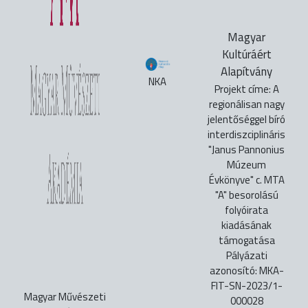
Magyar
Kultúráért
Alapítvány
NKA
Projekt címe: A
regionálisan nagy
jelentőséggel bíró
interdiszciplináris
"Janus Pannonius
Múzeum
Évkönyve" c. MTA
"A" besorolású
folyóirata
kiadásának
támogatása
Pályázati
azonosító: MKA-
FIT-SN-2023/1-
Magyar Művészeti
000028