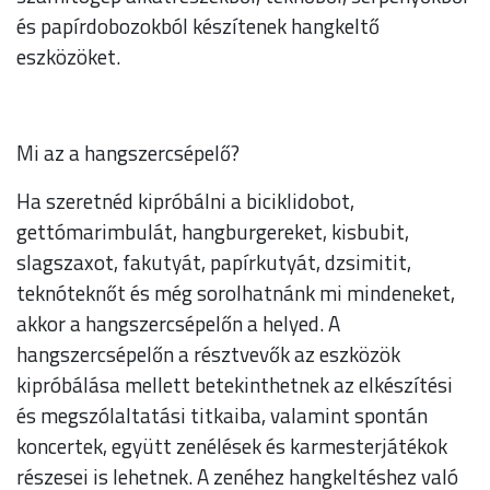
és papírdobozokból készítenek hangkeltő
eszközöket.
Mi az a hangszercsépelő?
Ha szeretnéd kipróbálni a biciklidobot,
gettómarimbulát, hangburgereket, kisbubit,
slagszaxot, fakutyát, papírkutyát, dzsimitit,
teknóteknőt és még sorolhatnánk mi mindeneket,
akkor a hangszercsépelőn a helyed. A
hangszercsépelőn a résztvevők az eszközök
kipróbálása mellett betekinthetnek az elkészítési
és megszólaltatási titkaiba, valamint spontán
koncertek, együtt zenélések és karmesterjátékok
részesei is lehetnek. A zenéhez hangkeltéshez való