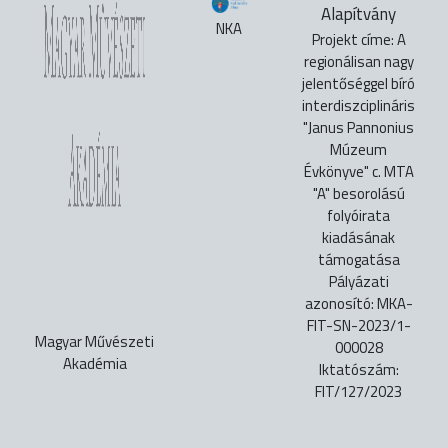
Alapítvány
NKA
Projekt címe: A
regionálisan nagy
jelentőséggel bíró
interdiszciplináris
"Janus Pannonius
Múzeum
Évkönyve" c. MTA
"A" besorolású
folyóirata
kiadásának
támogatása
Pályázati
azonosító: MKA-
FIT-SN-2023/1-
Magyar Művészeti
000028
Akadémia
Iktatószám:
FIT/127/2023