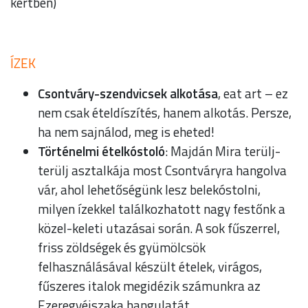
kertben)
ÍZEK
Csontváry-szendvicsek alkotása
, eat art – ez
nem csak ételdíszítés, hanem alkotás. Persze,
ha nem sajnálod, meg is eheted!
Történelmi ételkóstoló
: Majdán Mira terülj-
terülj asztalkája most Csontváryra hangolva
vár, ahol lehetőségünk lesz belekóstolni,
milyen ízekkel találkozhatott nagy festőnk a
közel-keleti utazásai során. A sok fűszerrel,
friss zöldségek és gyümölcsök
felhasználásával készült ételek, virágos,
fűszeres italok megidézik számunkra az
Ezeregyéjszaka hangulatát.