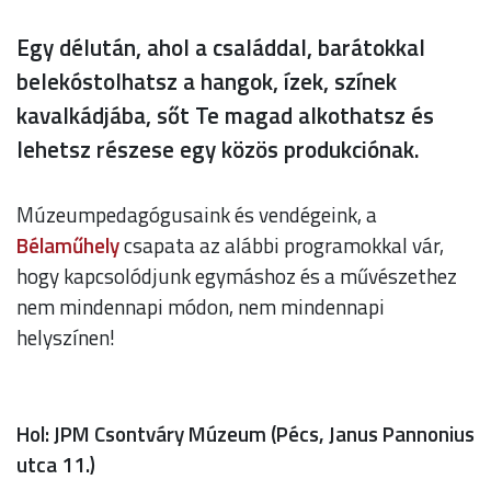
Egy délután, ahol a családdal, barátokkal
belekóstolhatsz a hangok, ízek, színek
kavalkádjába, sőt Te magad alkothatsz és
lehetsz részese egy közös produkciónak.
Múzeumpedagógusaink és vendégeink, a
Bélaműhely
csapata az alábbi programokkal vár,
hogy kapcsolódjunk egymáshoz és a művészethez
nem mindennapi módon, nem mindennapi
helyszínen!
Hol: JPM Csontváry Múzeum (Pécs, Janus Pannonius
utca 11.)