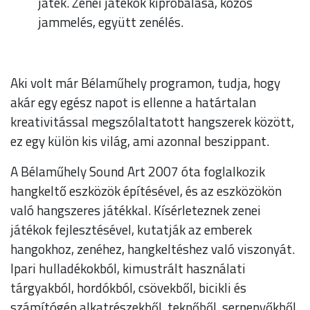
játék. Zenei játékok kipróbálása, közös
jammelés, együtt zenélés.
Aki volt már Bélaműhely programon, tudja, hogy
akár egy egész napot is ellenne a határtalan
kreativitással megszólaltatott hangszerek között,
ez egy külön kis világ, ami azonnal beszippant.
A Bélaműhely Sound Art 2007 óta foglalkozik
hangkeltő eszközök építésével, és az eszközökön
való hangszeres játékkal. Kísérleteznek zenei
játékok fejlesztésével, kutatják az emberek
hangokhoz, zenéhez, hangkeltéshez való viszonyát.
Ipari hulladékokból, kimustrált használati
tárgyakból, hordókból, csövekből, bicikli és
számítógép alkatrészekből, teknőből, serpenyőkből