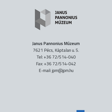
Janus Pannonius Múzeum
7621 Pécs, Káptalan u. 5.
Tel: +36 72/514-040
Fax: +36 72/514-042
E-mail:
uh.mpj@mpj