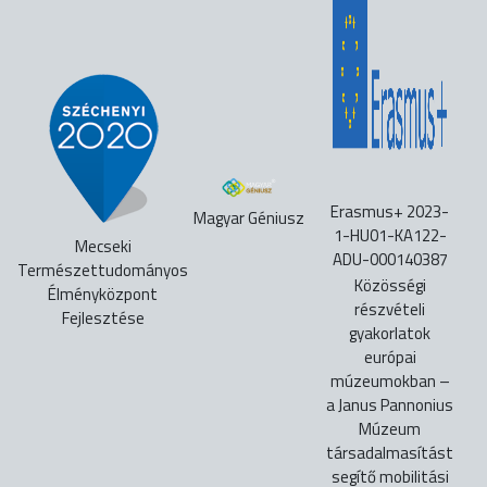
Erasmus+ 2023-
Magyar Géniusz
1-HU01-KA122-
Mecseki
ADU-000140387
Természettudományos
Közösségi
Élményközpont
részvételi
Fejlesztése
gyakorlatok
európai
múzeumokban –
a Janus Pannonius
Múzeum
társadalmasítást
segítő mobilitási