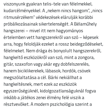
viszonyunk gyakran telis-tele van félelmekkel,
kudarcélményekkel. A „nekem nincs hangom”, „nincs
ritmusérzékem” védekezések elárulják korábbi
próbálkozásainak sikertelenségét. A Bélaműhely
hangszerei – mivel itt nem hagyományos
értelemben vett hangszerekről van szó – képesek
arra, hogy feloldják ezeket a rossz beidegződéseket,
félelmeket. Nem drága és bonyolult hangszerekről,
hangkeltő eszközökről van szó, mint a zongora,
gitár, szaxofon vagy akár egy dobfelszerelés,
hanem biciklikerekek, lábasok, hordók, csövek
megszólaltatása a cél. Bárki nekiállhat a
hangkeltésnek, mert ezek az eszközök
egyszerűségüknél, kidolgozatlanságuknál fogva
inkább a játékos zenei élmény felé viszik a
résztvevőket. A modern pszichológia szerint a