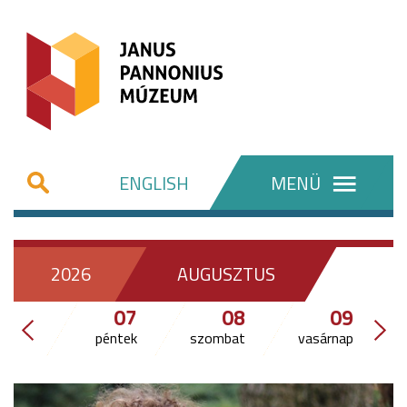
ENGLISH
MENÜ
2026
AUGUSZTUS
07
08
09
péntek
szombat
vasárnap