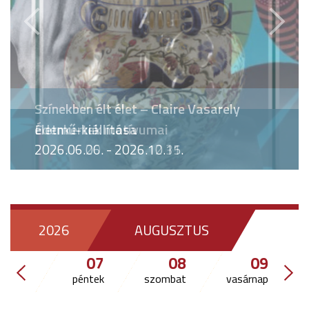
Előző
Követ
Színekben élt élet – Claire Vasarely
életmű-kiállítása
2026.06.06. - 2026.10.15.
2026
AUGUSZTUS
07
08
09
péntek
szombat
vasárnap