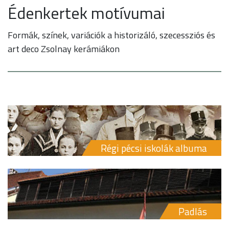
Édenkertek motívumai
Formák, színek, variációk a historizáló, szecessziós és
art deco Zsolnay kerámiákon
Régi pécsi iskolák albuma
Padlás