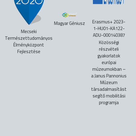
Erasmus+ 2023-
Magyar Géniusz
1-HU01-KA122-
Mecseki
ADU-000140387
Természettudományos
Közösségi
Élményközpont
részvételi
Fejlesztése
gyakorlatok
európai
múzeumokban –
a Janus Pannonius
Múzeum
társadalmasítást
segítő mobilitási
programja