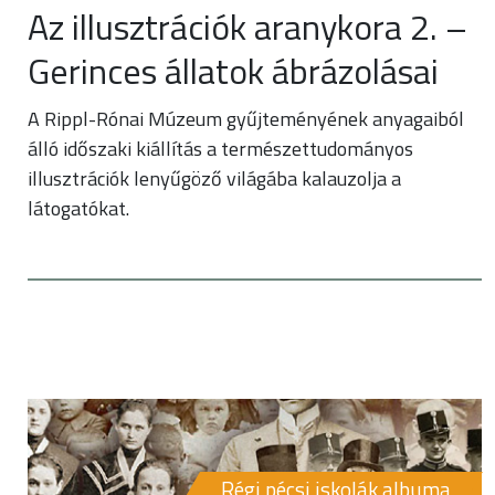
Az illusztrációk aranykora 2. –
Gerinces állatok ábrázolásai
A Rippl-Rónai Múzeum gyűjteményének anyagaiból
álló időszaki kiállítás a természettudományos
illusztrációk lenyűgöző világába kalauzolja a
látogatókat.
Régi pécsi iskolák albuma