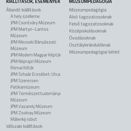
KIÁLLÍTÁSOK, ESEMÉNYEK
MÚZEUMPEDAGÓGIA
Állandó kiállítások
Múzeumpedagógia
A hely szelleme
Alsó tagozatosoknak
JPM Csontváry Múzeum
Felső tagozatosoknak
JPM Martyn–Lantos
Középiskolásoknak
Múzeum
Óvodásoknak
JPM Mecseki Bányászati
Osztálykirándulóknak
Múzeum
Múzeumpedagógiai bérlet
JPM Modern Magyar Képtár
JPM Néprajzi Múzeum
Római Kőtár
JPM Schaár Erzsébet: Utca
JPM Szerecsen
Patikamúzeum
JPM Természettudományi
Múzeum
JPM Vasarely Múzeum
JPM Zsolnay Múzeum
Málenkij robot
Időszaki kiállítások