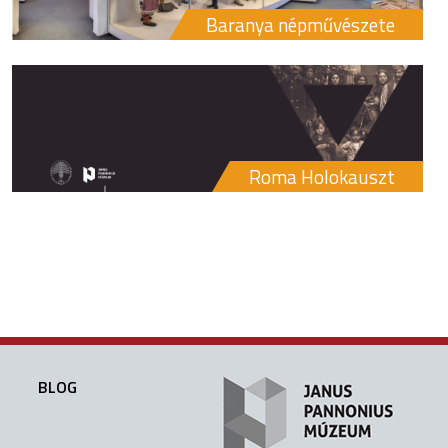
Baranya népművészete
Roma Holokauszt
BLOG