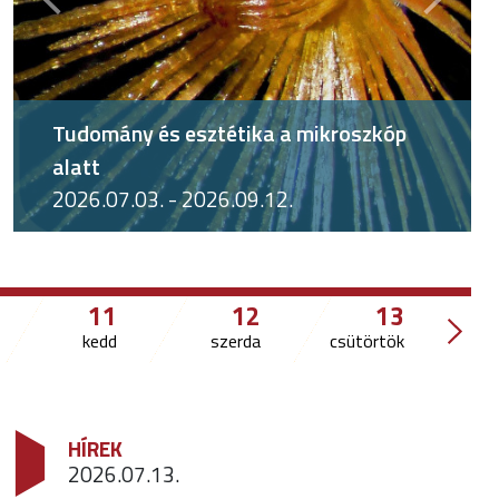
Előző
Követk
Édenkertek motívumai
2026.06.20. - 2026.12.31.
11
12
13
kedd
szerda
csütörtök
HÍREK
2026.07.13.