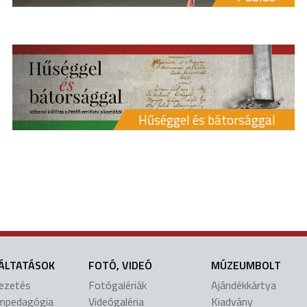
Hűséggel és bátorsággal
ÁLTATÁSOK
FOTÓ, VIDEÓ
MÚZEUMBOLT
vezetés
Fotógalériák
Ajándékkártya
mpedagógia
Videógaléria
Kiadvány