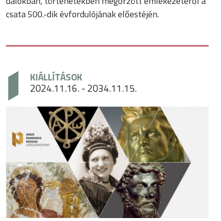
dalokban, történetekben megőrzött emlékezetéről a
csata 500.-dik évfordulójának előestéjén.
KIÁLLÍTÁSOK
2024.11.16. - 2034.11.15.