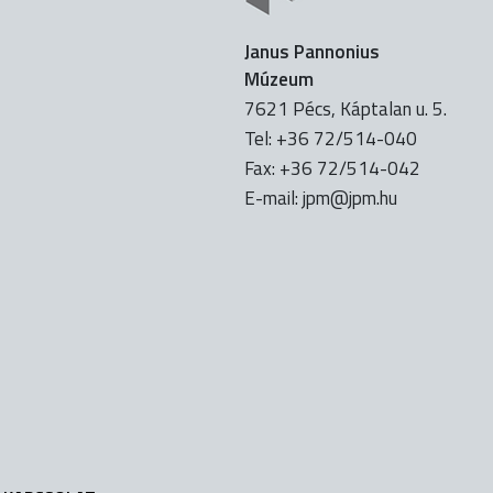
Janus Pannonius
Múzeum
7621 Pécs, Káptalan u. 5.
Tel: +36 72/514-040
Fax: +36 72/514-042
E-mail:
uh.mpj@mpj