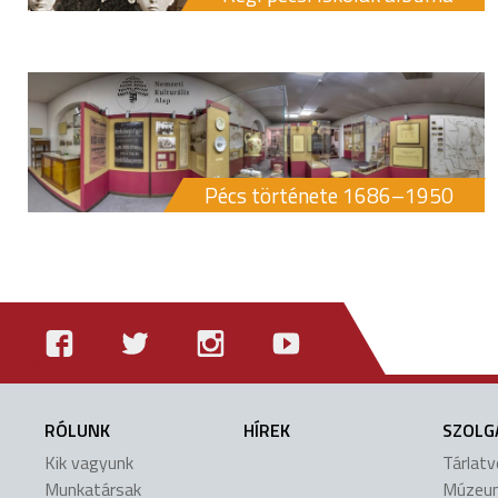
Pécs története 1686–1950
RÓLUNK
HÍREK
SZOLG
Kik vagyunk
Tárlat
Munkatársak
Múzeu