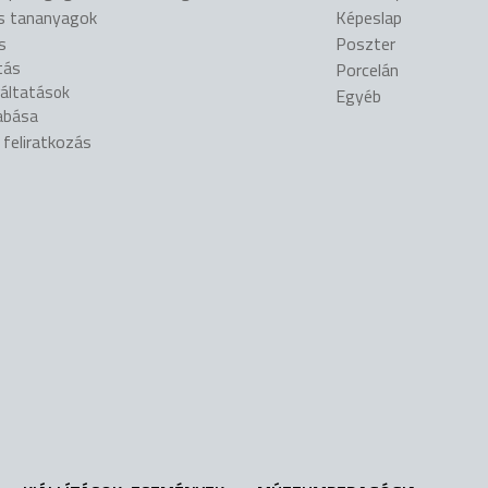
is tananyagok
Képeslap
s
Poszter
tás
Porcelán
gáltatások
Egyéb
abása
l feliratkozás