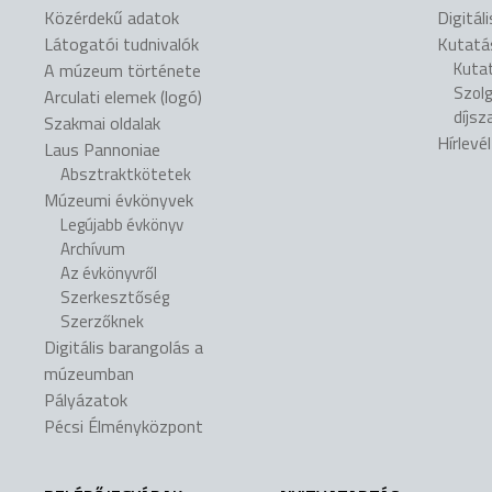
Közérdekű adatok
Digitál
Látogatói tudnivalók
Kutatá
Kuta
A múzeum története
Szol
Arculati elemek (logó)
díjsz
Szakmai oldalak
Hírlevé
Laus Pannoniae
Absztraktkötetek
Múzeumi évkönyvek
Legújabb évkönyv
Archívum
Az évkönyvről
Szerkesztőség
Szerzőknek
Digitális barangolás a
múzeumban
Pályázatok
Pécsi Élményközpont