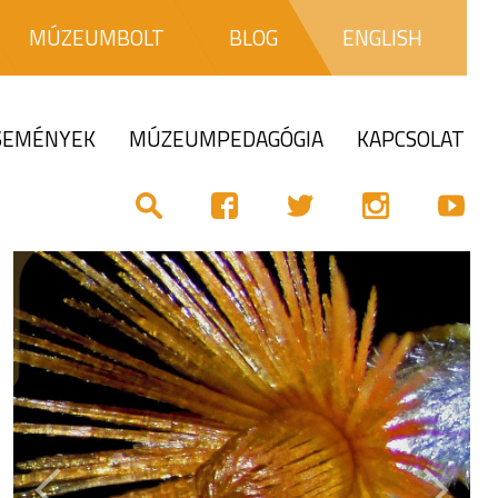
MÚZEUMBOLT
BLOG
ENGLISH
ESEMÉNYEK
MÚZEUMPEDAGÓGIA
KAPCSOLAT