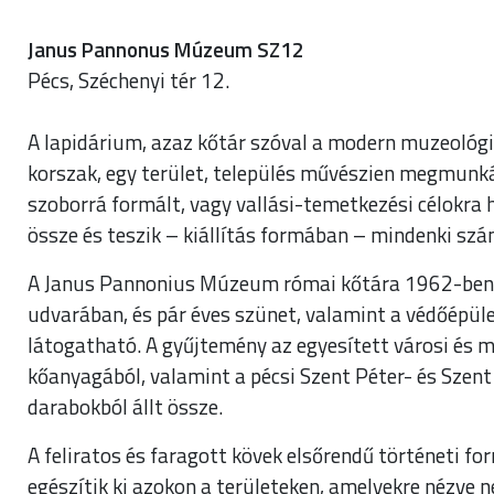
Janus Pannonus Múzeum SZ12
Pécs, Széchenyi tér 12.
A lapidárium, azaz kőtár szóval a modern muzeológi
korszak, egy terület, település művészien megmunkált, 
szoborrá formált, vagy vallási-temetkezési célokra h
össze és teszik – kiállítás formában – mindenki sz
A Janus Pannonius Múzeum római kőtára 1962-ben k
udvarában, és pár éves szünet, valamint a védőépül
látogatható. A gyűjtemény az egyesített városi és m
kőanyagából, valamint a pécsi Szent Péter- és Szen
darabokból állt össze.
A feliratos és faragott kövek elsőrendű történeti fo
egészítik ki azokon a területeken, amelyekre nézve 