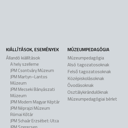
KIÁLLÍTÁSOK, ESEMÉNYEK
MÚZEUMPEDAGÓGIA
Állandó kiállítások
Múzeumpedagógia
A hely szelleme
Alsó tagozatosoknak
JPM Csontváry Múzeum
Felső tagozatosoknak
JPM Martyn–Lantos
Középiskolásoknak
Múzeum
Óvodásoknak
JPM Mecseki Bányászati
Osztálykirándulóknak
Múzeum
Múzeumpedagógiai bérlet
JPM Modern Magyar Képtár
JPM Néprajzi Múzeum
Római Kőtár
JPM Schaár Erzsébet: Utca
JPM Szerecsen