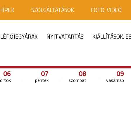
HÍREK
SZOLGÁLTATÁSOK
FOTÓ, VIDEÓ
LÉPŐJEGYÁRAK
NYITVATARTÁS
KIÁLLÍTÁSOK, 
06
07
08
09
örtök
péntek
szombat
vasárnap