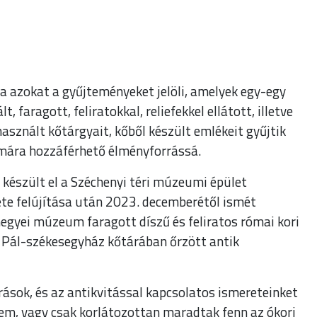
a azokat a gyűjteményeket jelöli, amelyek egy-egy
faragott, feliratokkal, reliefekkel ellátott, illetve
asznált kőtárgyait, kőből készült emlékeit gyűjtik
ámára hozzáférhető élményforrássá.
észült el a Széchenyi téri múzeumi épület
ete felújítása után 2023. decemberétől ismét
egyei múzeum faragott díszű és feliratos római kori
t Pál-székesegyház kőtárában őrzött antik
rrások, és az antikvitással kapcsolatos ismereteinket
nem, vagy csak korlátozottan maradtak fenn az ókori