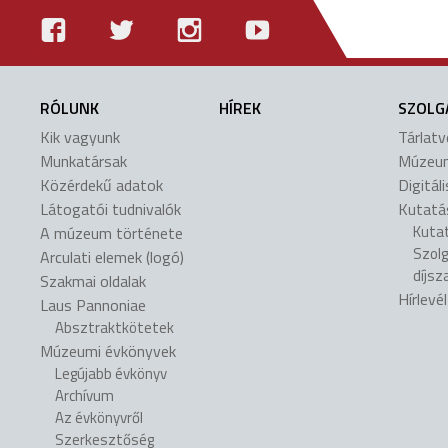
RÓLUNK
HÍREK
SZOLG
Kik vagyunk
Tárlat
Munkatársak
Múzeu
Közérdekű adatok
Digitál
Látogatói tudnivalók
Kutatá
Kuta
A múzeum története
Szol
Arculati elemek (logó)
díjsz
Szakmai oldalak
Hírlevé
Laus Pannoniae
Absztraktkötetek
Múzeumi évkönyvek
Legújabb évkönyv
Archívum
Az évkönyvről
Szerkesztőség