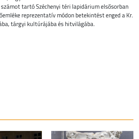
s számot tartó Széchenyi téri lapidárium elsősorban
kőemléke reprezentatív módon betekintést enged a Kr.
ba, tárgyi kultúrájába és hitvilágába.