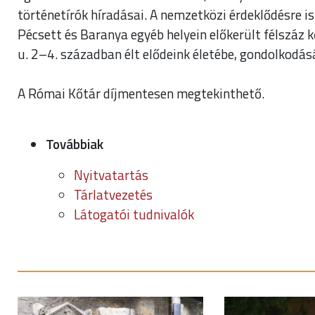
történetírók híradásai. A nemzetközi érdeklődésre i
Pécsett és Baranya egyéb helyein előkerült félszáz 
u. 2–4. században élt elődeink életébe, gondolkodásá
A Római Kőtár díjmentesen megtekinthető.
Továbbiak
Nyitvatartás
Tárlatvezetés
Látogatói tudnivalók