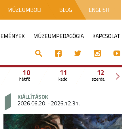
MÚZEUMBOLT
BLOG
ENGLISH
ESEMÉNYEK
MÚZEUMPEDAGÓGIA
KAPCSOLAT
10
11
12
hétfő
kedd
szerda
csü
KIÁLLÍTÁSOK
2026.06.20. - 2026.12.31.