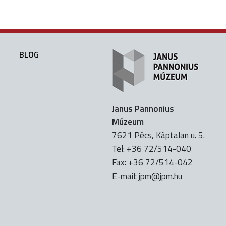
BLOG
Janus Pannonius
Múzeum
7621 Pécs, Káptalan u. 5.
Tel: +36 72/514-040
Fax: +36 72/514-042
E-mail:
uh.mpj@mpj