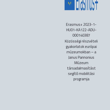
Erasmus+ 2023-1-
HU01-KA122-ADU-
000140387
Közösségi részvételi
gyakorlatok európai
múzeumokban – a
Janus Pannonius
Múzeum
társadalmasítást
segítő mobilitási
programja