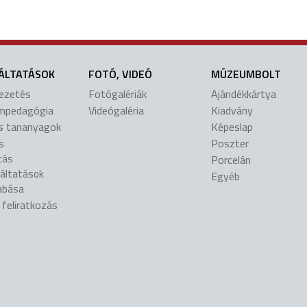
ÁLTATÁSOK
FOTÓ, VIDEÓ
MÚZEUMBOLT
vezetés
Fotógalériák
Ajándékkártya
mpedagógia
Videógaléria
Kiadvány
is tananyagok
Képeslap
s
Poszter
tás
Porcelán
gáltatások
Egyéb
abása
l feliratkozás