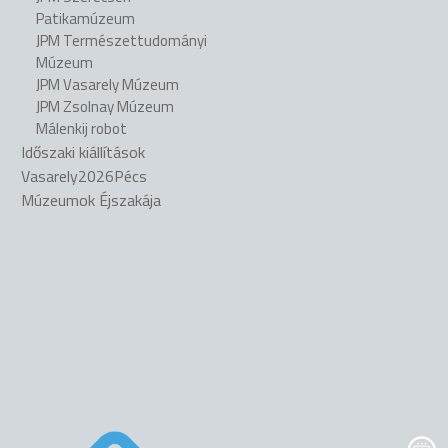
Patikamúzeum
JPM Természettudományi
Múzeum
JPM Vasarely Múzeum
JPM Zsolnay Múzeum
Málenkij robot
Időszaki kiállítások
Vasarely2026Pécs
Múzeumok Éjszakája