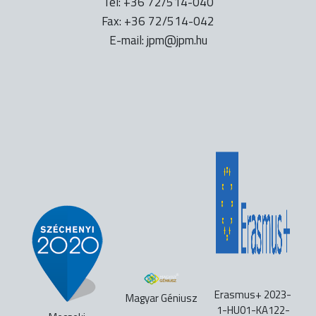
Tel: +36 72/514-040
Fax: +36 72/514-042
E-mail:
uh.mpj@mpj
Erasmus+ 2023-
Magyar Géniusz
1-HU01-KA122-