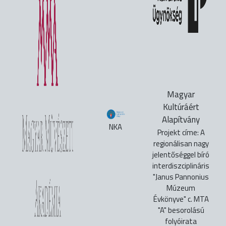
Magyar
Kultúráért
Alapítvány
NKA
Projekt címe: A
regionálisan nagy
jelentőséggel bíró
interdiszciplináris
"Janus Pannonius
Múzeum
Évkönyve" c. MTA
"A" besorolású
folyóirata