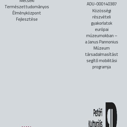
Mecseki
ADU-000140387
Természettudományos
Közösségi
Élményközpont
részvételi
Fejlesztése
gyakorlatok
európai
múzeumokban –
a Janus Pannonius
Múzeum
társadalmasítást
segítő mobilitási
programja