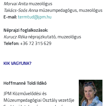
Morvai Anita
muzeológus
Takács-Soós Anna
múzeumpedagógus, muzeológus
E-mail:
uh.mpj@dutmret
Néprajzi foglalkozások:
Kurucz Réka
néprajzkutató, muzeológus
Telefon:
+36 72 315 629
KIK VAGYUNK?
Hoffmanné Toldi Ildikó
JPM Közművelődési és
Múzeumpedagógiai Osztály vezetője