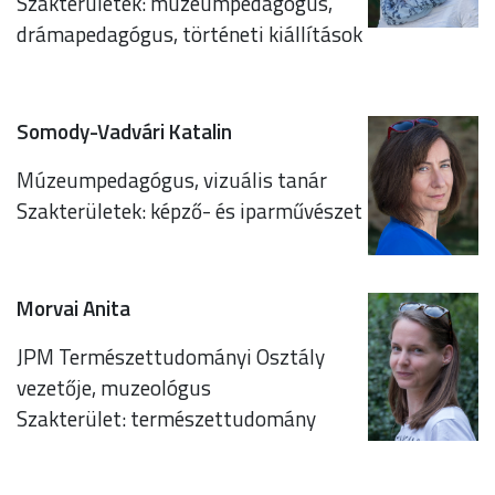
Szakterületek: múzeumpedagógus,
drámapedagógus, történeti kiállítások
Somody-Vadvári Katalin
Múzeumpedagógus, vizuális tanár
Szakterületek: képző- és iparművészet
Morvai Anita
JPM Természettudományi Osztály
vezetője, muzeológus
Szakterület: természettudomány