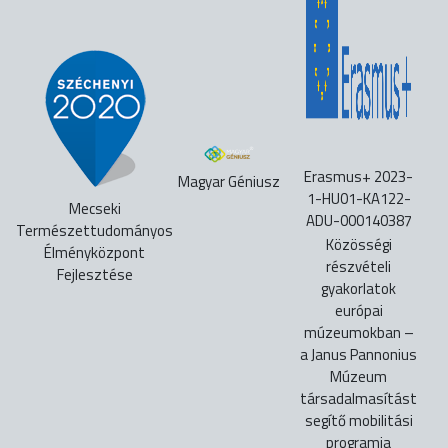
Erasmus+ 2023-
Magyar Géniusz
1-HU01-KA122-
Mecseki
ADU-000140387
Természettudományos
Közösségi
Élményközpont
részvételi
Fejlesztése
gyakorlatok
európai
múzeumokban –
a Janus Pannonius
Múzeum
társadalmasítást
segítő mobilitási
programja