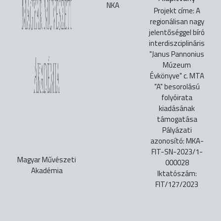
NKA
Projekt címe: A
regionálisan nagy
jelentőséggel bíró
interdiszciplináris
"Janus Pannonius
Múzeum
Évkönyve" c. MTA
"A" besorolású
folyóirata
kiadásának
támogatása
Pályázati
azonosító: MKA-
FIT-SN-2023/1-
Magyar Művészeti
000028
Akadémia
Iktatószám:
FIT/127/2023