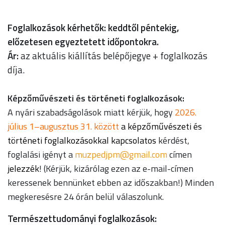
Foglalkozások kérhetők:
keddtől péntekig,
előzetesen egyeztetett időpontokra.
Ár:
az aktuális kiállítás belépőjegye + foglalkozás
díja.
Képzőművészeti és történeti foglalkozások:
A nyári szabadságolások miatt kérjük, hogy
2026.
július 1–augusztus 31. között
a képzőművészeti és
történeti foglalkozásokkal kapcsolatos
kérdést,
foglalási igényt a
moc.liamg@mpjdepzum
címen
jelezzék
! (Kérjük, kizárólag ezen az e-mail-címen
keressenek bennünket ebben az időszakban!) Minden
megkeresésre 24 órán belül válaszolunk.
Természettudományi foglalkozások: