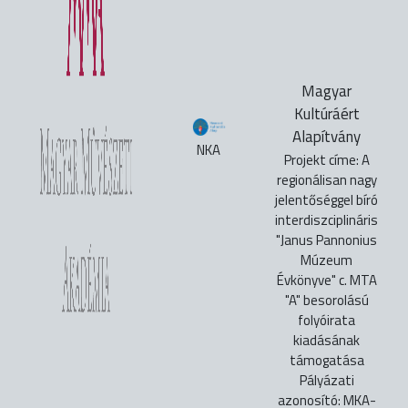
Magyar
Kultúráért
Alapítvány
NKA
Projekt címe: A
regionálisan nagy
jelentőséggel bíró
interdiszciplináris
"Janus Pannonius
Múzeum
Évkönyve" c. MTA
"A" besorolású
folyóirata
kiadásának
támogatása
Pályázati
azonosító: MKA-