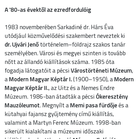
A '80-as évektől az ezredfordulóig
1983 novemberében Sarkadiné dr. Hárs Éva
utódjául közművelődési szakembert neveztek ki
dr.
Ujvári Jenő
történelem–földrajz szakos tanár
személyében. Városi és megyei szinten is tovább
nőtt az állandó kiállítások száma. 1985 óta
fogadja látogatóit a pécsi
Várostörténeti Múzeum
,
a
Modern Magyar Képtár I.
(1900–1950), a
Modern
Magyar Képtár II.
, az Uitz és a Nemes Endre
Múzeum. 1986-ban átadták a pécsi
Ókeresztény
Mauzóleumot
. Megnyílt a
Memi pasa fürdője
és a
kütahyai fajansz gyűjtemény című kiállítás,
valamint a Martyn Ferenc Múzeum. 1998-ban
sikerült kialakítani a múzeumi időszaki