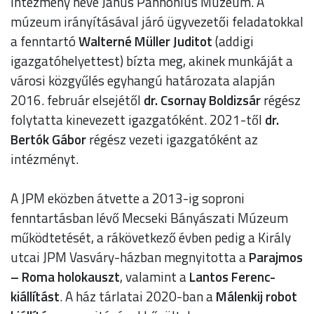
intézmény neve Janus Pannonius Múzeum. A
múzeum irányításával járó ügyvezetői feladatokkal
a fenntartó
Walterné Müller Juditot
(addigi
igazgatóhelyettest) bízta meg, akinek munkáját a
városi közgyűlés egyhangú határozata alapján
2016. február elsejétől
dr. Csornay Boldizsár
régész
folytatta kinevezett igazgatóként. 2021-től
dr.
Bertók Gábor
régész vezeti igazgatóként az
intézményt.
A JPM eközben átvette a 2013-ig soproni
fenntartásban lévő Mecseki Bányászati Múzeum
működtetését, a rákövetkező évben pedig a Király
utcai JPM Vasváry-házban megnyitotta a
Parajmos
– Roma holokauszt
, valamint a
Lantos Ferenc-
kiállítást
. A ház tárlatai 2020-ban a
Málenkij robot