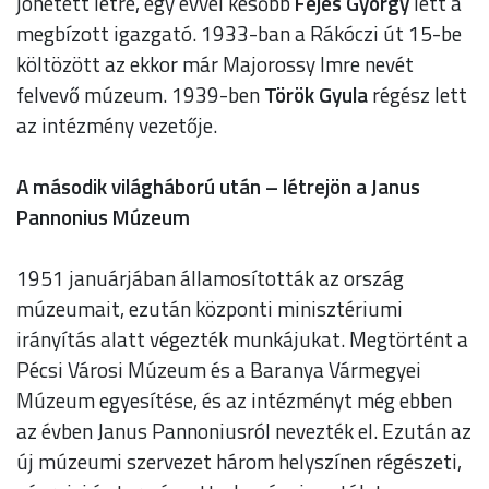
jöhetett létre, egy évvel később
Fejes György
lett a
megbízott igazgató. 1933-ban a Rákóczi út 15-be
költözött az ekkor már Majorossy Imre nevét
felvevő múzeum. 1939-ben
Török Gyula
régész lett
az intézmény vezetője.
A második világháború után – létrejön a Janus
Pannonius Múzeum
1951 januárjában államosították az ország
múzeumait, ezután központi minisztériumi
irányítás alatt végezték munkájukat. Megtörtént a
Pécsi Városi Múzeum és a Baranya Vármegyei
Múzeum egyesítése, és az intézményt még ebben
az évben Janus Pannoniusról nevezték el. Ezután az
új múzeumi szervezet három helyszínen régészeti,