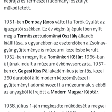
néprajzi és természettudományi osztályt
működtetett.
1951-ben
Dombay János
váltotta Török Gyulát az
igazgatói székben. Ez év végén új épületben nyílt
meg a
Természettudományi Osztály
állandó
kiállítása, s ugyanebben az esztendőben a Zsolnay-
gyár gyűjteménye is múzeumi kezelésbe került.
1952-ben megnyílt a
Románkori Kőtár
; 1956-ban
útjának indult a múzeum évkönyvsorozata. 1957-
ben
dr. Gegesi Kiss Pál
akadémikus jelentős, közel
350 darabból álló modern képzőművészeti
gyűjteményt adományozott a múzeumnak, s ebből
az anyagból létrejött a
Modern Magyar Képtár
.
1958. július 1-jén megkezdte működését a megyei