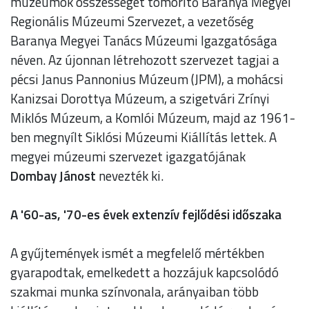
múzeumok összességét tömörítő Baranya Megyei
Regionális Múzeumi Szervezet, a vezetőség
Baranya Megyei Tanács Múzeumi Igazgatósága
néven. Az újonnan létrehozott szervezet tagjai a
pécsi Janus Pannonius Múzeum (JPM), a mohácsi
Kanizsai Dorottya Múzeum, a szigetvári Zrínyi
Miklós Múzeum, a Komlói Múzeum, majd az 1961-
ben megnyílt Siklósi Múzeumi Kiállítás lettek. A
megyei múzeumi szervezet igazgatójának
Dombay
Jánost
nevezték ki.
A '60-as, '70-es évek extenzív fejlődési időszaka
A gyűjtemények ismét a megfelelő mértékben
gyarapodtak, emelkedett a hozzájuk kapcsolódó
szakmai munka színvonala, arányaiban több