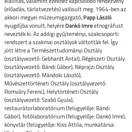
kiállítás, valamint ezekhez kapcsolódó rendezvény
(előadás, tárlatvezetés) valósult meg. 1964-ben az
akkori megyei múzeumigazgató,
Papp László
nyugdíjba vonult, helyére
Dankó Imre
etnográfust
nevezték ki. Az addigi gyűjteményi, szakcsoporti
rendszert a szakmai osztályok váltották fel. Így
jött létre a Természettudományi Osztály
(osztályvezető: Gebhardt Antal), Régészeti Osztály
(osztályvezető: Bándi Gábor), Néprajzi Osztály
(osztályvezető: Mándoki László),
Művészettörténeti Osztály (osztályvezető:
Romváry Ferenc), Helytörténeti Osztály
(osztályvezető: Szabó Gyula),
restaurátorlaboratórium (felügyelője: Bándi
Gábor), fotólaboratórium (felügyelője: Dankó Imre),
könyvtár (felügyelője: Kiss Attila, munkatársa: