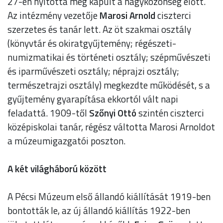
27-én nyitotta meg kapuit a nagyközönség előtt.
Az intézmény vezetője
Marosi Arnold
ciszterci
szerzetes és tanár lett. Az öt szakmai osztály
(könyvtár és okiratgyűjtemény; régészeti-
numizmatikai és történeti osztály; szépművészeti
és iparművészeti osztály; néprajzi osztály;
természetrajzi osztály) megkezdte működését, s a
gyűjtemény gyarapítása ekkortól vált napi
feladattá. 1909-től
Szőnyi Ottó
szintén ciszterci
középiskolai tanár, régész váltotta Marosi Arnoldot
a múzeumigazgatói poszton.
A két világháború között
A Pécsi Múzeum első állandó kiállítását 1919-ben
bontották le, az új állandó kiállítás 1922-ben