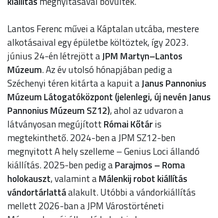
kiállítás
megnyitásával bővültek.
Lantos Ferenc művei a Káptalan utcába, mestere
alkotásaival egy épületbe költöztek, így 2023.
június 24-én létrejött a
JPM Martyn–Lantos
Múzeum
. Az év utolsó hónapjában pedig a
Széchenyi téren kitárta a kapuit a
Janus Pannonius
Múzeum Látogatóközpont (jelenlegi, új nevén Janus
Pannonius Múzeum SZ12)
, ahol az udvaron a
látványosan megújított
Római Kőtár
is
megtekinthető. 2024-ben a JPM SZ12-ben
megnyitott A hely szelleme – Genius Loci állandó
kiállítás. 2025-ben pedig a
Parajmos – Roma
holokauszt
, valamint a
Málenkij robot kiállítás
vándortárlattá
alakult. Utóbbi a vándorkiállítás
mellett 2026-ban a JPM Várostörténeti