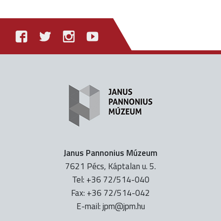
Janus Pannonius Múzeum
7621 Pécs, Káptalan u. 5.
Tel: +36 72/514-040
Fax: +36 72/514-042
E-mail:
uh.mpj@mpj