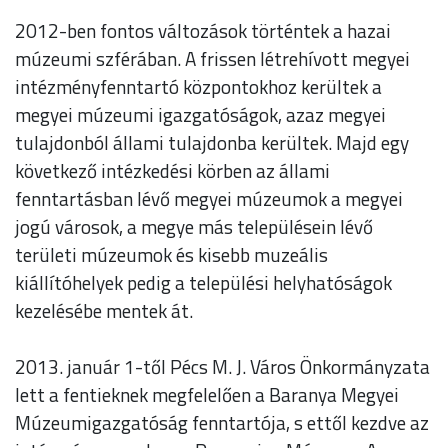
2012-ben fontos változások történtek a hazai
múzeumi szférában. A frissen létrehívott megyei
intézményfenntartó központokhoz kerültek a
megyei múzeumi igazgatóságok, azaz megyei
tulajdonból állami tulajdonba kerültek. Majd egy
következő intézkedési körben az állami
fenntartásban lévő megyei múzeumok a megyei
jogú városok, a megye más településein lévő
területi múzeumok és kisebb muzeális
kiállítóhelyek pedig a települési helyhatóságok
kezelésébe mentek át.
2013. január 1-től Pécs M. J. Város Önkormányzata
lett a fentieknek megfelelően a Baranya Megyei
Múzeumigazgatóság fenntartója, s ettől kezdve az