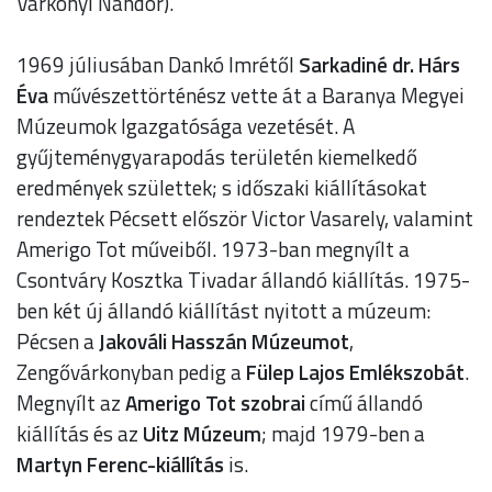
Várkonyi Nándor).
1969 júliusában Dankó Imrétől
Sarkadiné dr. Hárs
Éva
művészettörténész vette át a Baranya Megyei
Múzeumok Igazgatósága vezetését. A
gyűjteménygyarapodás területén kiemelkedő
eredmények születtek; s időszaki kiállításokat
rendeztek Pécsett először Victor Vasarely, valamint
Amerigo Tot műveiből. 1973-ban megnyílt a
Csontváry Kosztka Tivadar állandó kiállítás. 1975-
ben két új állandó kiállítást nyitott a múzeum:
Pécsen a
Jakováli Hasszán Múzeumot
,
Zengővárkonyban pedig a
Fülep Lajos Emlékszobát
.
Megnyílt az
Amerigo Tot szobrai
című állandó
kiállítás és az
Uitz Múzeum
; majd 1979-ben a
Martyn Ferenc-kiállítás
is.