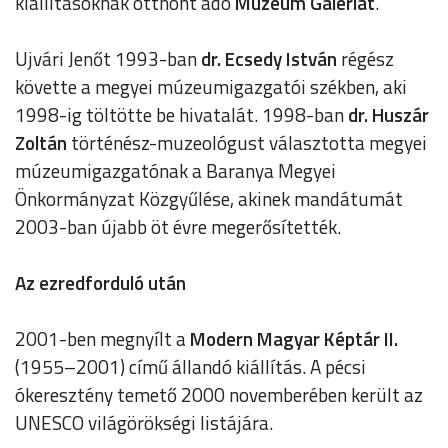
kiállításoknak otthont adó
Múzeum Galériát
.
Ujvári Jenőt 1993-ban
dr. Ecsedy István
régész
követte a megyei múzeumigazgatói székben, aki
1998-ig töltötte be hivatalát. 1998-ban
dr. Huszár
Zoltán
történész-muzeológust választotta megyei
múzeumigazgatónak a Baranya Megyei
Önkormányzat Közgyűlése, akinek mandátumát
2003-ban újabb öt évre megerősítették.
Az ezredforduló után
2001-ben megnyílt a
Modern Magyar Képtár II.
(1955–2001) című állandó kiállítás. A pécsi
ókeresztény temető 2000 novemberében került az
UNESCO világörökségi listájára.