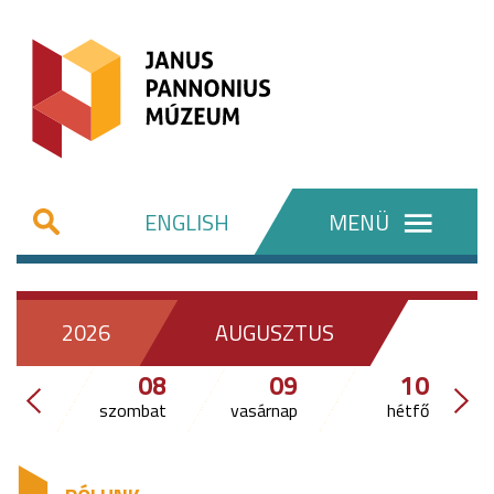
ENGLISH
MENÜ
2026
AUGUSZTUS
08
09
10
szombat
vasárnap
hétfő