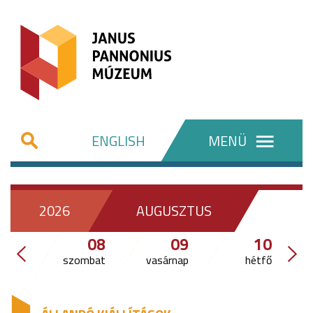
ENGLISH
MENÜ
2026
AUGUSZTUS
08
09
10
szombat
vasárnap
hétfő