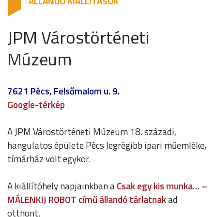
ÁLLANDÓ KIÁLLÍTÁSOK
JPM Várostörténeti
Múzeum
7621 Pécs, Felsőmalom u. 9.
Google-térkép
A JPM Várostörténeti Múzeum 18. századi,
hangulatos épülete Pécs legrégibb ipari műemléke,
tímárház volt egykor.
A kiállítóhely napjainkban a
Csak egy kis munka… –
MÁLENKIJ ROBOT című állandó tárlatnak
ad
otthont.