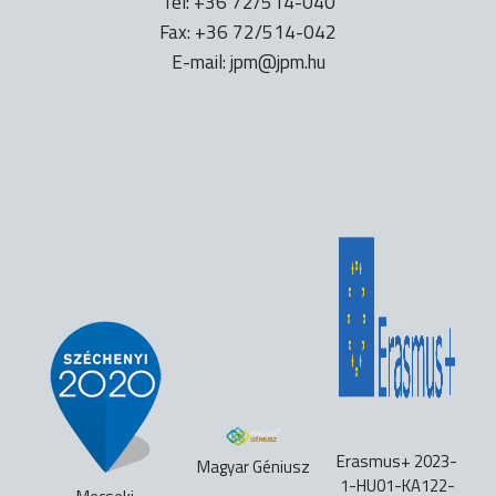
Tel: +36 72/514-040
Fax: +36 72/514-042
E-mail:
uh.mpj@mpj
Erasmus+ 2023-
Magyar Géniusz
1-HU01-KA122-