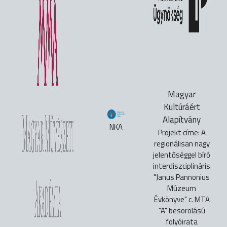
Magyar
Kultúráért
Alapítvány
NKA
Projekt címe: A
regionálisan nagy
jelentőséggel bíró
interdiszciplináris
"Janus Pannonius
Múzeum
Évkönyve" c. MTA
"A" besorolású
folyóirata