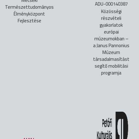
Mecseki
ADU-000140387
Természettudományos
Közösségi
Élményközpont
részvételi
Fejlesztése
gyakorlatok
európai
múzeumokban –
a Janus Pannonius
Múzeum
társadalmasítást
segítő mobilitási
programja