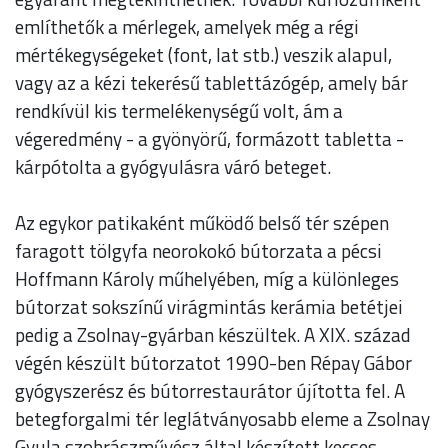
említhetők a mérlegek, amelyek még a régi
mértékegységeket (font, lat stb.) veszik alapul,
vagy az a kézi tekerésű tablettázógép, amely bár
rendkívül kis termelékenységű volt, ám a
végeredmény - a gyönyörű, formázott tabletta -
kárpótolta a gyógyulásra váró beteget.
Az egykor patikaként működő belső tér szépen
faragott tölgyfa neorokokó bútorzata a pécsi
Hoffmann Károly műhelyében, míg a különleges
bútorzat sokszínű virágmintás kerámia betétjei
pedig a Zsolnay-gyárban készültek. A XIX. század
végén készült bútorzatot 1990-ben Répay Gábor
gyógyszerész és bútorrestaurátor újította fel. A
betegforgalmi tér leglátványosabb eleme a Zsolnay
Gyula szobrászművész által készített kecses