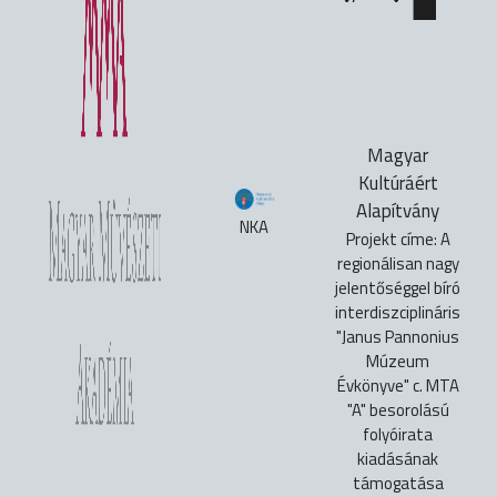
Magyar
Kultúráért
Alapítvány
NKA
Projekt címe: A
regionálisan nagy
jelentőséggel bíró
interdiszciplináris
"Janus Pannonius
Múzeum
Évkönyve" c. MTA
"A" besorolású
folyóirata
kiadásának
támogatása