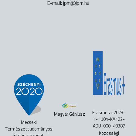
E-mail:
uh.mpj@mpj
Erasmus+ 2023-
Magyar Géniusz
1-HU01-KA122-
Mecseki
ADU-000140387
Természettudományos
Közösségi
Élményközpont