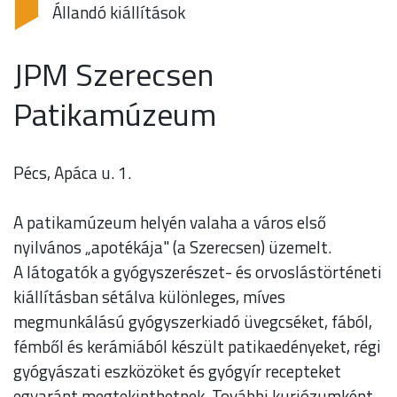
Állandó kiállítások
JPM Szerecsen
Patikamúzeum
Pécs, Apáca u. 1.
A patikamúzeum helyén valaha a város első
nyilvános „apotékája" (a Szerecsen) üzemelt.
A látogatók a gyógyszerészet- és orvoslástörténeti
kiállításban sétálva különleges, míves
megmunkálású gyógyszerkiadó üvegcséket, fából,
fémből és kerámiából készült patikaedényeket, régi
gyógyászati eszközöket és gyógyír recepteket
egyaránt megtekinthetnek. További kuriózumként