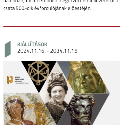
dalokban, történetekben megőrzött emlékezetéről a
csata 500.-dik évfordulójának előestéjén.
KIÁLLÍTÁSOK
2024.11.16. - 2034.11.15.