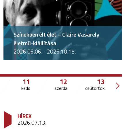
Előző
Követk
A hely szelleme – Genius Loci
2024.11.16. - 2034.11.15.
11
12
13
kedd
szerda
csütörtök
HÍREK
2026.07.13.