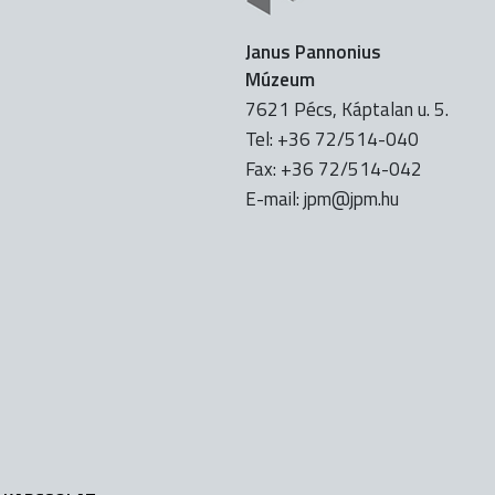
Janus Pannonius
Múzeum
7621 Pécs, Káptalan u. 5.
Tel: +36 72/514-040
Fax: +36 72/514-042
E-mail:
uh.mpj@mpj