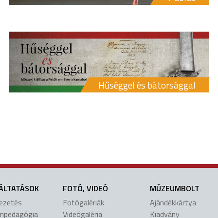
Hűséggel és bátorsággal
ÁLTATÁSOK
FOTÓ, VIDEÓ
MÚZEUMBOLT
vezetés
Fotógalériák
Ajándékkártya
mpedagógia
Videógaléria
Kiadvány