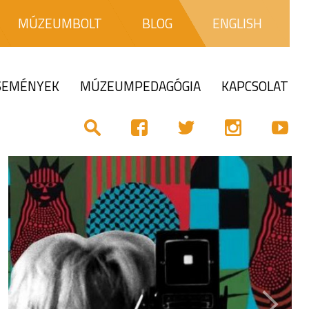
MÚZEUMBOLT
BLOG
ENGLISH
ESEMÉNYEK
MÚZEUMPEDAGÓGIA
KAPCSOLAT