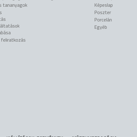
is tananyagok
Képeslap
s
Poszter
tás
Porcelán
gáltatások
Egyéb
abása
l feliratkozás