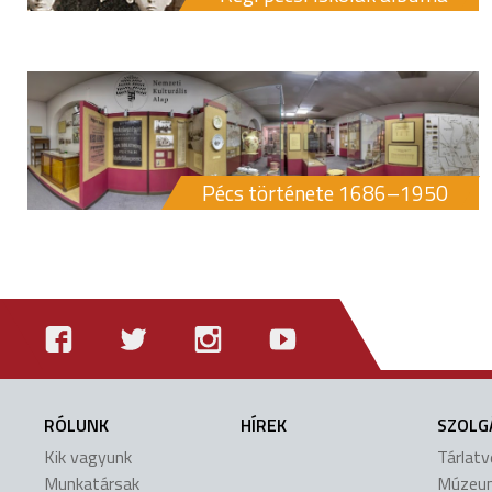
Pécs története 1686–1950
RÓLUNK
HÍREK
SZOLG
Kik vagyunk
Tárlat
Munkatársak
Múzeu