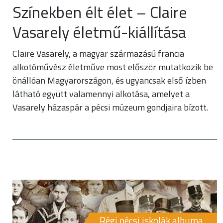
Színekben élt élet – Claire
Vasarely életmű-kiállítása
Claire Vasarely, a magyar származású francia
alkotóművész életműve most először mutatkozik be
önállóan Magyarországon, és ugyancsak első ízben
látható együtt valamennyi alkotása, amelyet a
Vasarely házaspár a pécsi múzeum gondjaira bízott.
Régi pécsi iskolák albuma