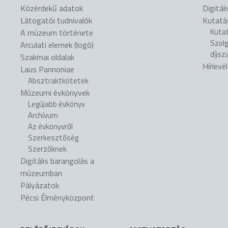
Közérdekű adatok
Digitál
Látogatói tudnivalók
Kutatá
Kuta
A múzeum története
Szol
Arculati elemek (logó)
díjsz
Szakmai oldalak
Hírlevé
Laus Pannoniae
Absztraktkötetek
Múzeumi évkönyvek
Legújabb évkönyv
Archívum
Az évkönyvről
Szerkesztőség
Szerzőknek
Digitális barangolás a
múzeumban
Pályázatok
Pécsi Élményközpont