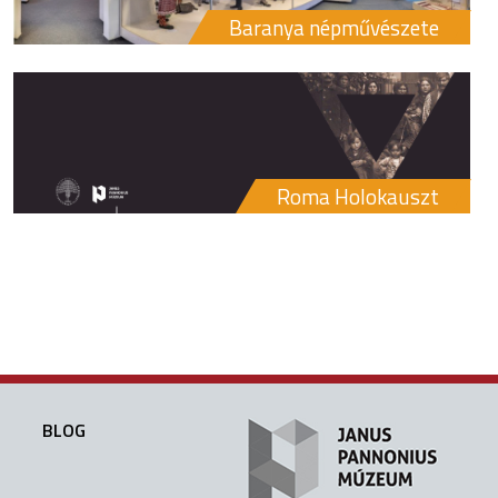
Baranya népművészete
Roma Holokauszt
BLOG