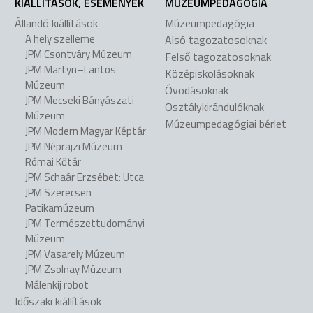
KIÁLLÍTÁSOK, ESEMÉNYEK
MÚZEUMPEDAGÓGIA
Állandó kiállítások
Múzeumpedagógia
A hely szelleme
Alsó tagozatosoknak
JPM Csontváry Múzeum
Felső tagozatosoknak
JPM Martyn–Lantos
Középiskolásoknak
Múzeum
Óvodásoknak
JPM Mecseki Bányászati
Osztálykirándulóknak
Múzeum
Múzeumpedagógiai bérlet
JPM Modern Magyar Képtár
JPM Néprajzi Múzeum
Római Kőtár
JPM Schaár Erzsébet: Utca
JPM Szerecsen
Patikamúzeum
JPM Természettudományi
Múzeum
JPM Vasarely Múzeum
JPM Zsolnay Múzeum
Málenkij robot
Időszaki kiállítások