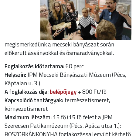
megismerkedünk a mecseki bányászat során
előkerült ásványokkal és ősmaradványokkal.
Foglalkozás időtartama:
60 perc
Helyszín:
JPM Mecseki Bányászati Múzeum (Pécs,
Káptalan u. 3.)
A foglalkozás díja:
belépőjegy
+ 800 Ft/fő
Kapcsolódó tantárgyak:
természetismeret,
környezetismeret
Maximum létszám:
15 fő (15 fő felett a JPM
Szerecsen Patikamúzeum (Pécs, Apáca utca 1.):
BOSZORKÁNKONYHA foglakozással együtt kérhető