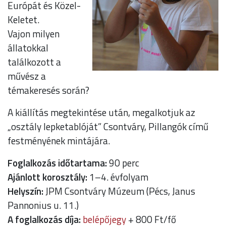
Európát és Közel-
Keletet.
Vajon milyen
állatokkal
találkozott a
művész a
témakeresés során?
A kiállítás megtekintése után, megalkotjuk az
„osztály lepketablóját” Csontváry, Pillangók című
festményének mintájára.
Foglalkozás időtartama:
90 perc
Ajánlott korosztály:
1–4. évfolyam
Helyszín:
JPM Csontváry Múzeum (Pécs, Janus
Pannonius u. 11.)
A foglalkozás díja:
belépőjegy
+ 800 Ft/fő