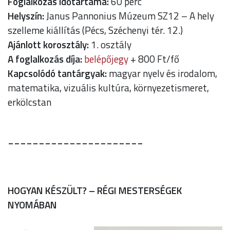
Foglalkozás időtartama:
60 perc
Helyszín:
Janus Pannonius Múzeum SZ12 – A hely
szelleme kiállítás (Pécs, Széchenyi tér. 12.)
Ajánlott korosztály:
1. osztály
A foglalkozás díja:
belépőjegy
+ 800 Ft/fő
Kapcsolódó tantárgyak:
magyar nyelv és irodalom,
matematika, vizuális kultúra, környezetismeret,
erkölcstan
______________________
HOGYAN KÉSZÜLT? – RÉGI MESTERSÉGEK
NYOMÁBAN