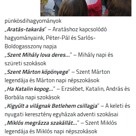
pünkösdihagyományok
„
Aratás-takarás
” – Aratáshoz kapcsolódó
hagyományaink, Péter-Pál és Sarlós-
Boldogasszony napja
„
Szent Mihály lova deres...
” – Mihály napi és
szüreti szokások
„
Szent Márton köpönyege
” – Szent Márton
legendája és Márton napi népszokások
„
Ha Katalin kopog...
” – Erzsébet, Katalin, András és
Borbála napi szokások
„
Kigyúlt a világnak Betlehem csillagja
” – A keleti és
nyugati keresztény egyházak adventi szokásai
„
Miklós megrázza szakállát...
” – Szent Miklós
legendája és Miklós napi népszokások