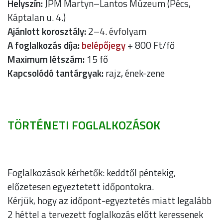
Helyszín:
JPM Martyn–Lantos Múzeum (Pécs,
Káptalan u. 4.)
Ajánlott korosztály:
2–4. évfolyam
A foglalkozás díja:
belépőjegy
+ 800 Ft/fő
Maximum létszám:
15 fő
Kapcsolódó tantárgyak:
rajz, ének-zene
TÖRTÉNETI FOGLALKOZÁSOK
Foglalkozások kérhetők: keddtől péntekig,
előzetesen egyeztetett időpontokra.
Kérjük, hogy az időpont-egyeztetés miatt legalább
2 héttel a tervezett foglalkozás előtt keressenek