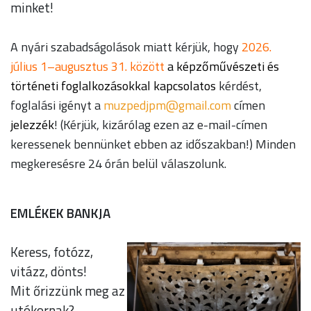
minket!
A nyári szabadságolások miatt kérjük, hogy
2026.
július 1–augusztus 31. között
a képzőművészeti és
történeti foglalkozásokkal kapcsolatos
kérdést,
foglalási igényt a
moc.liamg@mpjdepzum
címen
jelezzék
! (Kérjük, kizárólag ezen az e-mail-címen
keressenek bennünket ebben az időszakban!) Minden
megkeresésre 24 órán belül válaszolunk.
EMLÉKEK BANKJA
Keress, fotózz,
vitázz, dönts!
Mit őrizzünk meg az
utókornak?