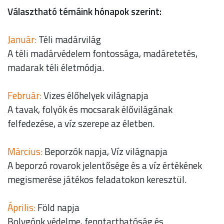
Választható témáink hónapok szerint:
Január:
Téli madárvilág
A téli madárvédelem fontossága, madáretetés,
madarak téli életmódja.
Február:
Vizes élőhelyek világnapja
A tavak, folyók és mocsarak élővilágának
felfedezése, a víz szerepe az életben.
Március:
Beporzók napja, Víz világnapja
A beporzó rovarok jelentősége és a víz értékének
megismerése játékos feladatokon keresztül.
Április:
Föld napja
Bolygónk védelme, fenntarthatóság és