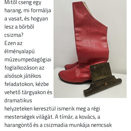
Mitől cseng egy
harang, mi formálja
a vasat, és hogyan
lesz a bőrből
csizma?
Ezen az
élményalapú
múzeumpedagógiai
foglalkozáson az
alsósok játékos
feladatokon, kézbe
vehető tárgyakon és
dramatikus
helyzeteken keresztül ismerik meg a régi
mesterségek világát. A tímár, a kovács, a
harangöntő és a csizmadia munkája nemcsak