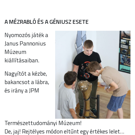
A MÉZRABLÓ ÉS A GÉNIUSZ ESETE
Nyomozós játék a
Janus Pannonius
Múzeum
kiállításaiban.
Nagyítót a kézbe,
bakancsot a lábra,
és irány a JPM
Természettudományi Múzeum!
De, jaj! Rejtélyes módon eltűnt egy értékes lelet…