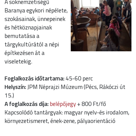
A soknemzetiségű
Baranya egykori népélete,
szokásainak, ünnepeinek
és hétköznapjainak
bemutatása a
tárgykultúrától a népi
építkezésen át a
viseletekig.
Foglalkozás időtartama:
45-60 perc
Helyszín:
JPM Néprajzi Múzeum (Pécs, Rákóczi út
15.)
A foglalkozás díja:
belépőjegy
+ 800 Ft/fő
Kapcsolódó tantárgyak: magyar nyelv-és irodalom,
környezetismeret, ének-zene, pályaorientáció