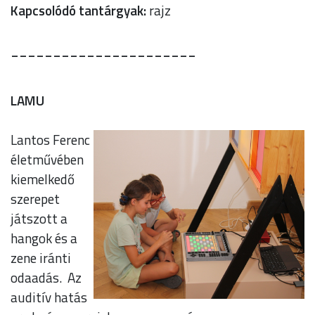
Kapcsolódó tantárgyak:
rajz
______________________
LAMU
Lantos Ferenc
életművében
kiemelkedő
szerepet
játszott a
hangok és a
zene iránti
odaadás. Az
auditív hatás