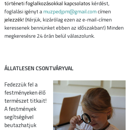
történeti foglalkozásokkal kapcsolatos
kérdést,
foglalási igényt a
moc.liamg@mpjdepzum
címen
jelezzék
! (Kérjük, kizárólag ezen az e-mail-címen
keressenek bennünket ebben az időszakban!) Minden
megkeresésre 24 órán belül válaszolunk.
ÁLLATLESEN CSONTVÁRYVAL
Fedezzük fel a
festményeken élő
természet titkait!
A festmények
segítségével
beutazhatjuk