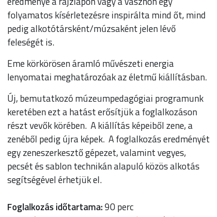
eredménye a rajzlapon vagy a vásznon egy
folyamatos kísérletezésre inspirálta mind őt, mind
pedig alkotótársként/múzsaként jelen lévő
feleségét is.
Eme körkörösen áramló művészeti energia
lenyomatai meghatározóak az életmű kiállításban.
Új, bemutatkozó múzeumpedagógiai programunk
keretében ezt a hatást erősítjük a foglalkozáson
részt vevők körében. A kiállítás képeiből zene, a
zenéből pedig újra képek. A foglalkozás eredményét
egy zeneszerkesztő gépezet, valamint vegyes,
pecsét és sablon technikán alapuló közös alkotás
segítségével érhetjük el.
Foglalkozás időtartama:
90 perc