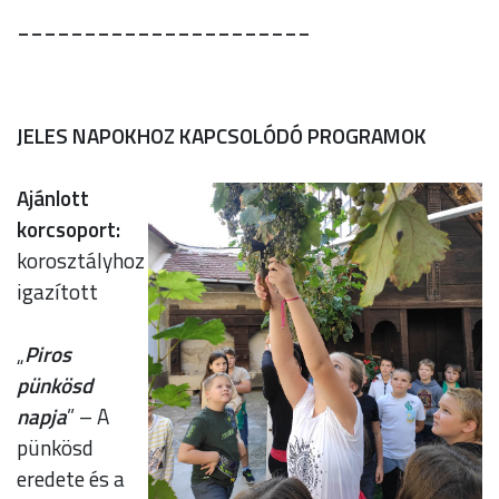
______________________
JELES NAPOKHOZ KAPCSOLÓDÓ PROGRAMOK
Ajánlott
korcsoport:
korosztályhoz
igazított
„
Piros
pünkösd
napja
” – A
pünkösd
eredete és a