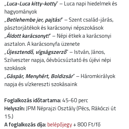
„
Luca-Luca kitty-kotty
” – Luca napi hiedelmek és
hagyományok
„
Betlehembe jer, pajtás!
” – Szent család-járás,
pásztorjátékok és karácsonyi népszokások
„
Áldott karácsonyt!
” – Népi étkek a karácsonyi
asztalon. A karácsonyfa üzenete
„
Újesztendő, vígságszerző
” – István, János,
Szilveszter napja, óévbúcsúztató és újévi népi
szokások
„
Gáspár, Menyhért, Boldizsár
” – Háromkirályok
napja és vízkereszti szokásaink
Foglalkozás időtartama:
45-60 perc
Helyszín:
JPM Néprajzi Osztály (Pécs, Rákóczi út
15.)
A foglalkozás díja:
belépőjegy
+ 800 Ft/fő