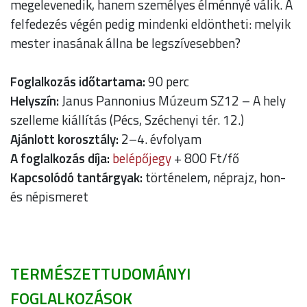
megelevenedik, hanem személyes élménnyé válik. A
felfedezés végén pedig mindenki eldöntheti: melyik
mester inasának állna be legszívesebben?
Foglalkozás időtartama:
90 perc
Helyszín:
Janus Pannonius Múzeum SZ12 – A hely
szelleme kiállítás (Pécs, Széchenyi tér. 12.)
Ajánlott korosztály:
2–4. évfolyam
A foglalkozás díja:
belépőjegy
+ 800 Ft/fő
Kapcsolódó tantárgyak:
történelem, néprajz, hon-
és népismeret
TERMÉSZETTUDOMÁNYI
FOGLALKOZÁSOK