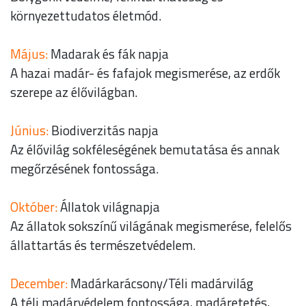
környezettudatos életmód.
Május:
Madarak és fák napja
A hazai madár- és fafajok megismerése, az erdők
szerepe az élővilágban.
Június:
Biodiverzitás napja
Az élővilág sokféleségének bemutatása és annak
megőrzésének fontossága.
Október:
Állatok világnapja
Az állatok sokszínű világának megismerése, felelős
állattartás és természetvédelem.
December:
Madárkarácsony/Téli madárvilág
A téli madárvédelem fontossága, madáretetés,