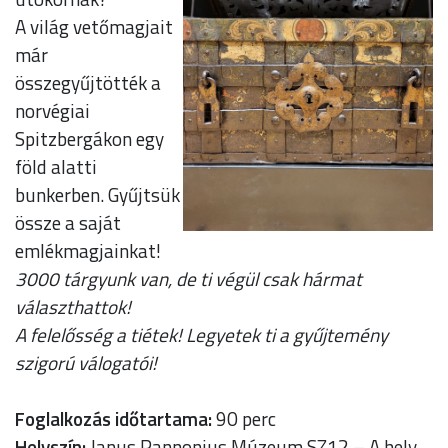
A világ vetőmagjait
már
összegyűjtötték a
norvégiai
Spitzbergákon egy
föld alatti
bunkerben. Gyűjtsük
össze a saját
emlékmagjainkat!
3000 tárgyunk van, de ti végül csak hármat
választhattok!
A felelősség a tiétek! Legyetek ti a gyűjtemény
szigorú válogatói!
Foglalkozás időtartama:
90 perc
Helyszín:
Janus Pannonius Múzeum SZ12 – A hely