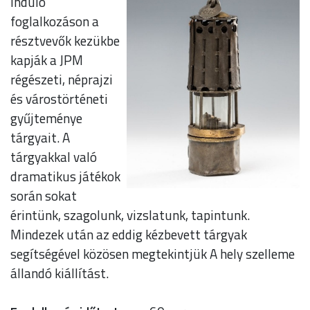
induló
foglalkozáson a
résztvevők kezükbe
kapják a JPM
régészeti, néprajzi
és várostörténeti
gyűjteménye
tárgyait. A
tárgyakkal való
dramatikus játékok
során sokat
érintünk, szagolunk, vizslatunk, tapintunk.
Mindezek után az eddig kézbevett tárgyak
segítségével közösen megtekintjük A hely szelleme
állandó kiállítást.