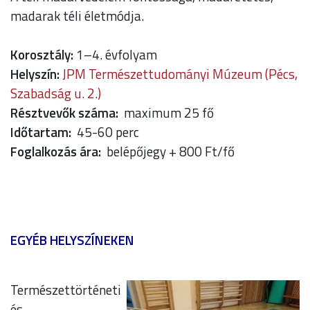
madarak téli életmódja.
Korosztály:
1–4. évfolyam
Helyszín:
JPM Természettudományi Múzeum (Pécs,
Szabadság u. 2.)
Résztvevők száma:
maximum 25 fő
Időtartam:
45-60 perc
Foglalkozás ára:
belépőjegy + 800 Ft/fő
EGYÉB HELYSZÍNEKEN
Természettörténeti
és