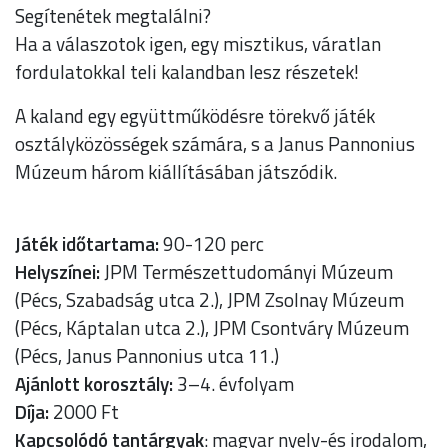
Segítenétek megtalálni?
Ha a válaszotok igen, egy misztikus, váratlan
fordulatokkal teli kalandban lesz részetek!
A kaland egy együttműködésre törekvő játék
osztályközösségek számára, s a Janus Pannonius
Múzeum három kiállításában játszódik.
Játék időtartama:
90-120 perc
Helyszínei:
JPM Természettudományi Múzeum
(Pécs, Szabadság utca 2.), JPM Zsolnay Múzeum
(Pécs, Káptalan utca 2.), JPM Csontváry Múzeum
(Pécs, Janus Pannonius utca 11.)
Ajánlott korosztály:
3–4. évfolyam
Díja:
2000 Ft
Kapcsolódó tantárgyak
: magyar nyelv-és irodalom,