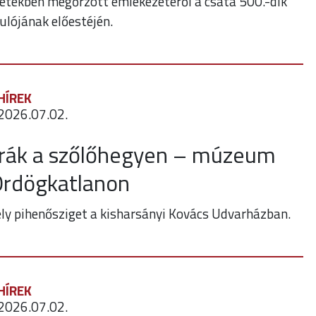
etekben megőrzött emlékezetéről a csata 500.-dik
ulójának előestéjén.
HÍREK
2026.07.02.
rák a szőlőhegyen – múzeum
Ördögkatlanon
ly pihenősziget a kisharsányi Kovács Udvarházban.
HÍREK
2026.07.02.