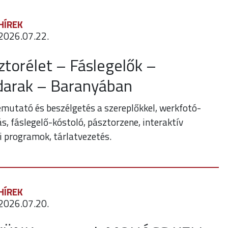
HÍREK
2026.07.22.
ztorélet – Fáslegelők –
arak – Baranyában
mutató és beszélgetés a szereplőkkel, werkfotó-
tás, fáslegelő-kóstoló, pásztorzene, interaktív
i programok, tárlatvezetés.
HÍREK
2026.07.20.