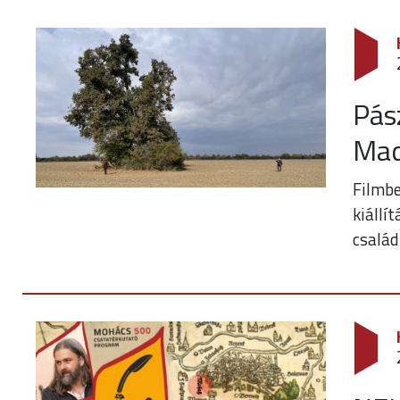
Pás
Mad
Filmbe
kiállí
család