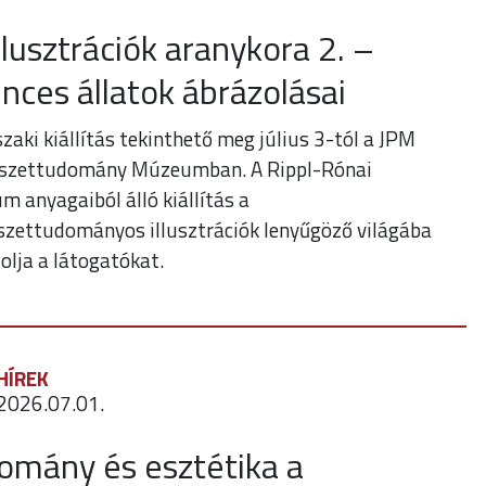
llusztrációk aranykora 2. –
inces állatok ábrázolásai
szaki kiállítás tekinthető meg július 3-tól a JPM
szettudomány Múzeumban. A Rippl-Rónai
 anyagaiból álló kiállítás a
zettudományos illusztrációk lenyűgöző világába
olja a látogatókat.
HÍREK
2026.07.01.
omány és esztétika a