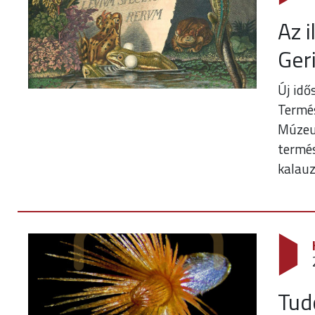
Az i
Ger
Új idő
Termé
Múzeum
termés
kalauz
Tud