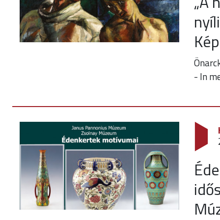
„A h
nyí
Kép
Önarc
- In m
Éde
idős
Mú