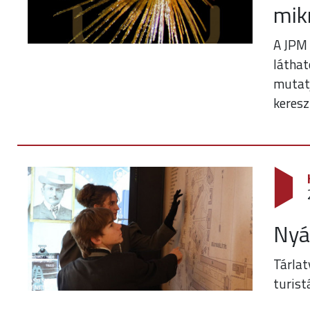
mik
A JPM
láthat
mutatj
keresz
Nyá
Tárla
turist