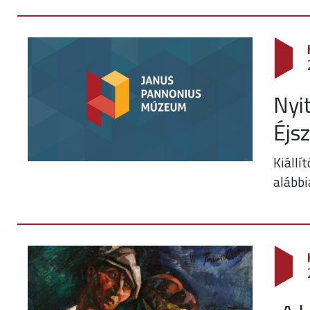
Nyi
Éjs
Kiállí
alábbi