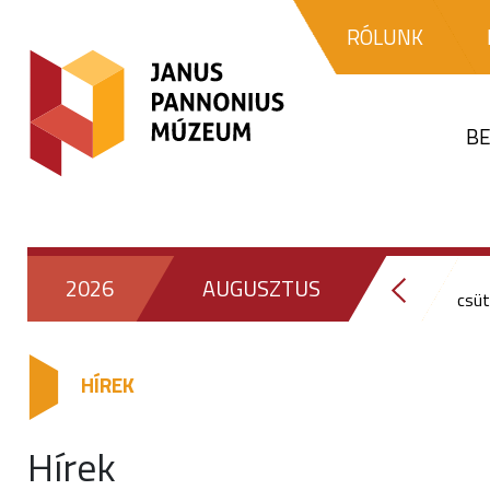
RÓLUNK
BE
2026
AUGUSZTUS
csüt
HÍREK
Hírek