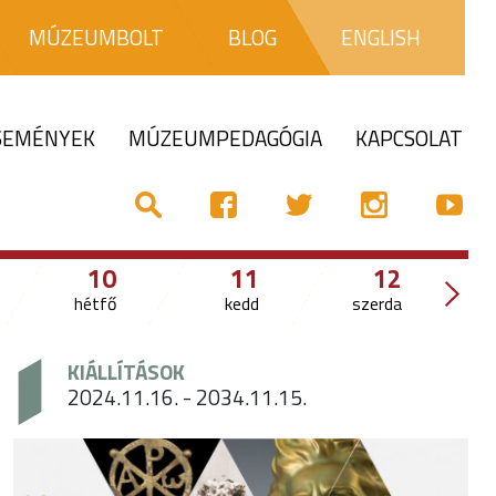
MÚZEUMBOLT
BLOG
ENGLISH
ESEMÉNYEK
MÚZEUMPEDAGÓGIA
KAPCSOLAT
10
11
12
hétfő
kedd
szerda
csü
KIÁLLÍTÁSOK
2024.11.16. - 2034.11.15.