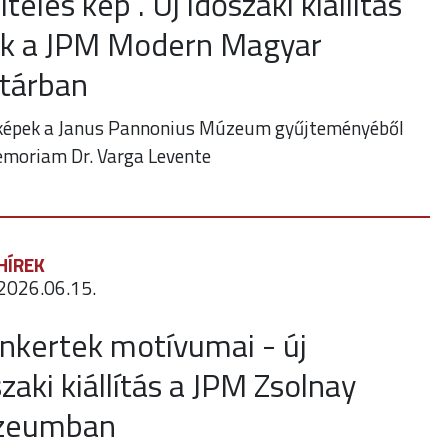
iteles kép”. Új időszaki kiállítás
lik a JPM Modern Magyar
tárban
képek a Janus Pannonius Múzeum gyűjteményéből
emoriam Dr. Varga Levente
HÍREK
2026.06.15.
nkertek motívumai - új
zaki kiállítás a JPM Zsolnay
zeumban