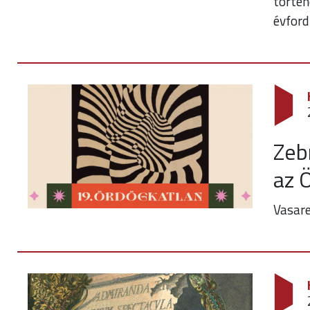
történ
évford
Zeb
az 
Vasare