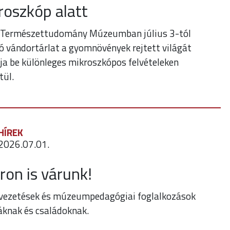
roszkóp alatt
 Természettudomány Múzeumban július 3-tól
ó vándortárlat a gyomnövények rejtett világát
a be különleges mikroszkópos felvételeken
tül.
HÍREK
2026.07.01.
ron is várunk!
tvezetések és múzeumpedagógiai foglalkozások
áknak és családoknak.