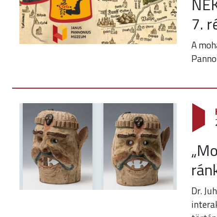
NEK
7. r
A mohá
Panno
„Mo
rán
Dr. Ju
intera