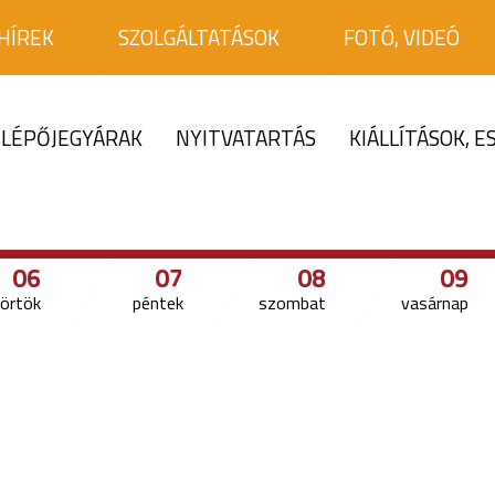
HÍREK
SZOLGÁLTATÁSOK
FOTÓ, VIDEÓ
LÉPŐJEGYÁRAK
NYITVATARTÁS
KIÁLLÍTÁSOK, 
06
07
08
09
örtök
péntek
szombat
vasárnap