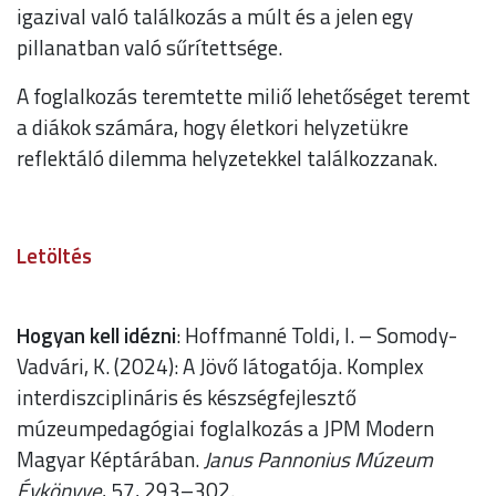
igazival való találkozás a múlt és a jelen egy
pillanatban való sűrítettsége.
A foglalkozás teremtette miliő lehetőséget teremt
a diákok számára, hogy életkori helyzetükre
reflektáló dilemma helyzetekkel találkozzanak.
Letöltés
Hogyan kell idézni
: Hoffmanné Toldi, I. – Somody-
Vadvári, K. (2024): A Jövő látogatója. Komplex
interdiszciplináris és készségfejlesztő
múzeumpedagógiai foglalkozás a JPM Modern
Magyar Képtárában.
Janus Pannonius Múzeum
Évkönyve
, 57, 293–302.