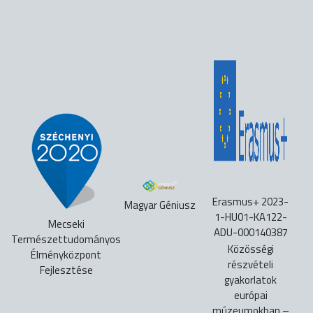
Erasmus+ 2023-
Magyar Géniusz
1-HU01-KA122-
Mecseki
ADU-000140387
Természettudományos
Közösségi
Élményközpont
részvételi
Fejlesztése
gyakorlatok
európai
múzeumokban –