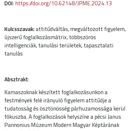
DOI
:
https://doi.org/10.62148/JPME.2024.13
Kulcsszavak:
attitűdváltás, megváltozott figyelem,
újszerű foglalkozásmátrix, többszörös
intelligenciák, tanulási területek, tapasztalati
tanulás
Absztrakt
:
Kamaszoknak készített foglalkozásunkon a
festmények felé irányuló figyelem attitűdje a
tudatosság és ösztönösség párhuzamossága kerül
fókuszba. A foglalkozások helyszíne a pécsi Janus
Pannonius Múzeum Modern Magyar Képtárának