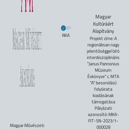
Magyar
Kultúráért
Alapítvány
NKA
Projekt címe: A
regionálisan nagy
jelentőséggel bíró
interdiszciplináris
"Janus Pannonius
Múzeum
Évkönyve" c. MTA
"A" besorolású
folyóirata
kiadásának
támogatása
Pályázati
azonosító: MKA-
FIT-SN-2023/1-
Magyar Művészeti
000028