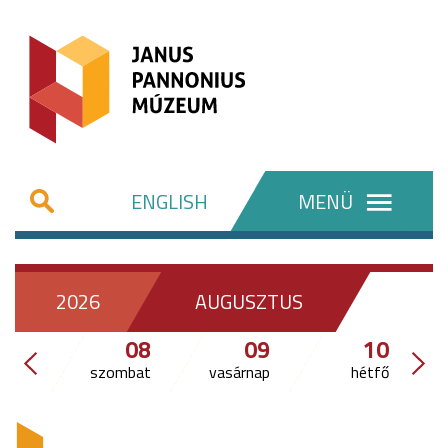
ENGLISH
MENÜ
2026
AUGUSZTUS
08
09
10
szombat
vasárnap
hétfő