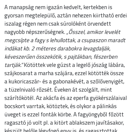
A manapság nem igazán kedvelt, kertekben is
gyorsan megtelepülő, aztán nehezen kiirtható erdei
iszalag régen nem csak súrolóként örvendett
nagyobb népszerűségnek. „
Ősszel, amikor levelét
megcsípte a fagy s lehullottak, a csupaszon maradt
indákat kb. 2 méteres darabokra levagdalják,
kéveszerűen összekötik, s pajtákban, fészerben
tartják.”
Kötöttek vele gúzst a legelő jószág lábára,
szájkosarat a marha szájára, ezzel kötötték össze
a kukoricaszár- és a gabonakévét, a szőlővenyigét,
a tüzelnivaló rőzsét. Éveken át szolgált, mint
szárítókötél. Az akácfa és az eperfa gyökérszálaival
bocskort varrtak, kötöztek, és olykor a pálinkás
üveget is ezzel fonták körbe. A fagyöngyből főzött
ragasztó jó volt pl. a kitört ablakszem javításakor,
készült belőle légyfogó enyv is, és ragasztottak