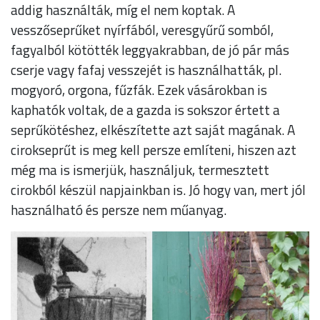
addig használták, míg el nem koptak. A
vesszőseprűket nyírfából, veresgyűrű somból,
fagyalból kötötték leggyakrabban, de jó pár más
cserje vagy fafaj vesszejét is használhatták, pl.
mogyoró, orgona, fűzfák. Ezek vásárokban is
kaphatók voltak, de a gazda is sokszor értett a
seprűkötéshez, elkészítette azt saját magának. A
cirokseprűt is meg kell persze említeni, hiszen azt
még ma is ismerjük, használjuk, termesztett
cirokból készül napjainkban is. Jó hogy van, mert jól
használható és persze nem műanyag.