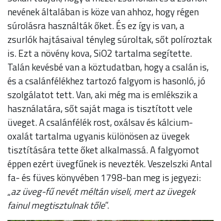
nevének általában is köze van ahhoz, hogy régen
súrolásra használták őket. És ez így is van, a
zsurlók hajtásaival tényleg súroltak, sőt políroztak
is. Ezt a növény kova, SiO2 tartalma segítette.
Talán kevésbé van a köztudatban, hogy a csalán is,
és a csalánfélékhez tartozó falgyom is hasonló, jó
szolgálatot tett. Van, aki még ma is emlékszik a
használatára, sőt saját maga is tisztított vele
üveget. A csalánfélék rost, oxálsav és kálcium-
oxalát tartalma ugyanis különösen az üvegek
tisztítására tette őket alkalmassá. A falgyomot
éppen ezért üvegfűnek is nevezték. Veszelszki Antal
fa- és füves könyvében 1798-ban meg is jegyezi:
„
az üveg-fű nevét méltán viseli, mert az üvegek
fainul megtisztulnak tőle
”.