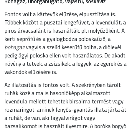
Bóhagaz, uborgabúgató, vajasfű, sóskavíz
Fontos volt a kártevők elűzése, elpusztítása is.
Többek között a pusztai lengefüvet, a levendulát, a
piros árvacsalánt is használták, pl. molyűzőként. A
kerti seprőfű és a gyalogbodza poloskaűző, a
bohagaz
vagyis a szelíd keserűfű bolha, a diólevél
pedig ágyi poloska ellen volt használatos. De akadt
növény a tetvek, a zsizsikek, a legyek, az egerek és a
vakondok elűzésére is.
Az illatosítás is fontos volt. A szekrényben tárolt
ruhák közé a ma is hasonlóképp alkalmazott
levendula mellett tehettek birsalma termést vagy
rozmaringot, aminek fenyős-gyantás illata járta át
a ruhát, de van, aki fagyalvirágot vagy
bazsalikomot is használt ilyesmire. A boróka bogyó