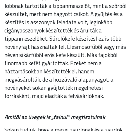
Jobbnak tartották a tippanmeszelőt, mint a szőrből
készültet, mert nem hagyott csíkot. A gyűjtés és a
készítés is asszonyok feladata volt, leginkább
cigányasszonyok készítették és árulták a
tippanmeszelőket. Súrolókefe készítéshez is több
növényfajt használtak fel. Élesmosófűből vagy más
néven sikárfűből erős kefe készült. Más fajokból
finomabb kefét gyártottak. Ezeket nem a
háztartásokban készítették el, hanem
megvásárolták, de a hozzávaló alapanyagot, a
növényeket sokan gyűjtötték megélhetési
forrásként, majd eladták a felvásárlóknak.
Amitől az üvegek is „fainul” megtisztulnak
Sokan tudjuk, hogy a mezei zsurlónak és a zsurlók