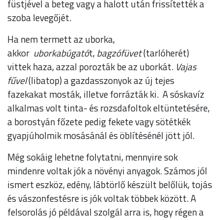
füstjével a beteg vagy a halott után frissítették a
szoba levegőjét.
Ha nem termett az uborka,
akkor
uborkabúgató
t,
bagzófü
vet
(tarlóherét)
vittek haza, azzal porozták be az uborkát.
Vajas
fűvel
(libatop) a gazdasszonyok az új tejes
fazekakat mosták, illetve forrázták ki. A sóskavíz
alkalmas volt tinta- és rozsdafoltok eltüntetésére,
a borostyán főzete pedig fekete vagy sötétkék
gyapjúholmik mosásánál és öblítésénél jött jól.
Még sokáig lehetne folytatni, mennyire sok
mindenre voltak jók a növényi anyagok. Számos jól
ismert eszköz, edény, lábtörlő készült belőlük, tojás
és vászonfestésre is jók voltak többek között. A
felsorolás jó példával szolgál arra is, hogy régen a