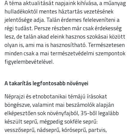
A téma aktualitását napjaink kihívása, a műanyag
hulladékoktól mentes háztartás vezetésének
jelentősége adja. Talán érdemes feleleveníteni a
régi tudást. Persze részben már csak érdekesség
lesz, de talán akad eleink hasznos szokásai között
olyan is, ami ma is hasznosítható. Természetesen
minden csak a mai természetvédelmi szempontok
figyelembevételével.
A takarítás legfontosabb növényei
Néprajzi és etnobotanikai témájú írásokat
böngészve, valamint mai beszámolók alapján
elképesztően sok növényfajból, 35-ből legalább
készült seprű, mégpedig sokféle seprű:
vesszőseprű, nádseprű, kóróseprű, partvis,