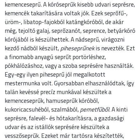
kemenceseprű. A kóróseprűk kisebb udvari seprésre,
kemencék takarítására voltak jók. Ezek seprőfű-,
üröm-, libatop-fajokból katángkóróból, de akár
még, tejoltó galaj, seprőzanót, seprence, betyárkóró
kórójából is készülhettek. A nádseprű, virágozni
kezdő nádból készült,
piheseprűnek
is nevezték. Ezt
a finomabb anyagú seprűt portörléshez,
pókhálózáshoz, vagy a szoba seprésére használták.
Egy-egy ilyen piheseprű jól megalkotott
mestermunka volt. Gyorsabban elhasználódtak, így
talán kevéssé precíz munkával készültek a
kemenceseprűk, hamuseprűk kóróból,
kukoricacsuhéból, szalmából,
pemetfűből
. A kinti
seprésre, falevél- és hótakarításra, a gazdasági
udvar és az istállók seprésére készültek a
vesszőseprűk. Ezeket már tartósra készítették,