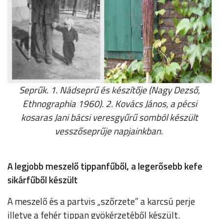
Seprűk. 1. Nádseprű és készítője (Nagy Dezső,
Ethnographia 1960). 2. Kovács János, a pécsi
kosaras Jani bácsi veresgyűrű somból készült
vesszőseprűje napjainkban.
A legjobb meszelő tippanfűből, a legerősebb kefe
sikárfűből készült
A meszelő és a partvis „szőrzete” a karcsú perje
illetve a fehér tippan gyökérzetéből készült.