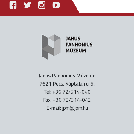
Janus Pannonius Múzeum
7621 Pécs, Káptalan u. 5.
Tel: +36 72/514-040
Fax: +36 72/514-042
E-mail:
uh.mpj@mpj