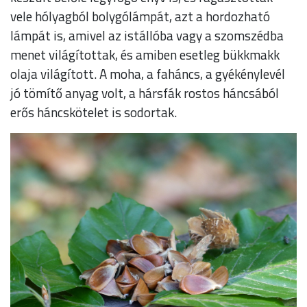
vele hólyagból bolygólámpát, azt a hordozható
lámpát is, amivel az istállóba vagy a szomszédba
menet világítottak, és amiben esetleg bükkmakk
olaja világított. A moha, a faháncs, a gyékénylevél
jó tömítő anyag volt, a hársfák rostos háncsából
erős háncskötelet is sodortak.