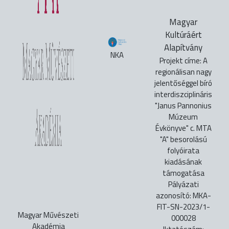
Magyar
Kultúráért
Alapítvány
NKA
Projekt címe: A
regionálisan nagy
jelentőséggel bíró
interdiszciplináris
"Janus Pannonius
Múzeum
Évkönyve" c. MTA
"A" besorolású
folyóirata
kiadásának
támogatása
Pályázati
azonosító: MKA-
FIT-SN-2023/1-
Magyar Művészeti
000028
Akadémia