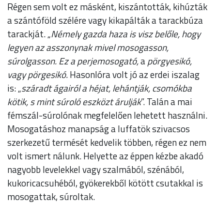
Régen sem volt ez másként, kiszántották, kihúzták
a szántóföld szélére vagy kikapálták a tarackbúza
tarackját. „
Némely gazda haza is visz belőle, hogy
legyen az asszonynak mivel mosogasson,
súrolgasson. Ez a perjemosogató,
a
pörgyesikó,
vagy pörgesikó.
Hasonlóra volt jó az erdei iszalag
is: „
száradt ágairól a héjat, lehántják, csomókba
kötik, s mint súroló eszközt árulják
”. Talán a mai
fémszál-súrolónak megfelelően lehetett használni.
Mosogatáshoz manapság a luffatök szivacsos
szerkezetű termését kedvelik többen, régen ez nem
volt ismert nálunk. Helyette az éppen kézbe akadó
nagyobb levelekkel vagy szalmából, szénából,
kukoricacsuhéból, gyökerekből kötött csutakkal is
mosogattak, súroltak.