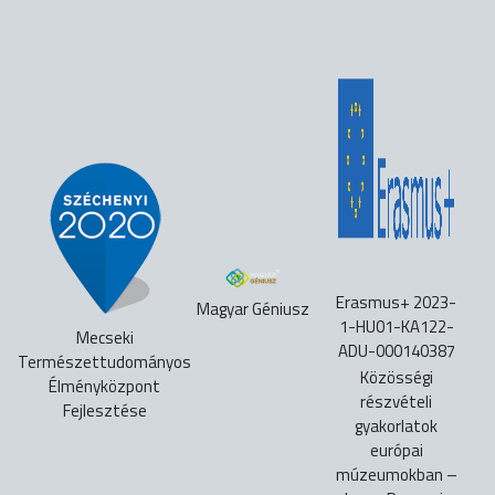
Erasmus+ 2023-
Magyar Géniusz
1-HU01-KA122-
Mecseki
ADU-000140387
Természettudományos
Közösségi
Élményközpont
részvételi
Fejlesztése
gyakorlatok
európai
múzeumokban –