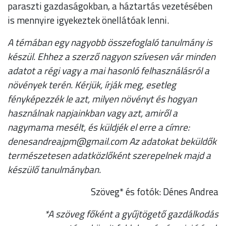
paraszti gazdaságokban, a háztartás vezetésében
is mennyire igyekeztek önellátóak lenni.
A témában egy nagyobb összefoglaló tanulmány is
készül. Ehhez a szerző nagyon szívesen vár minden
adatot a régi vagy a mai hasonló felhasználásról a
növények terén. Kérjük, írják meg, esetleg
fényképezzék le azt, milyen növényt és hogyan
használnak napjainkban vagy azt, amiről a
nagymama mesélt, és küldjék el erre a címre:
denesandreajpm@gmail.com Az adatokat beküldők
természetesen adatközlőként szerepelnek majd a
készülő tanulmányban.
Szöveg* és fotók: Dénes Andrea
*A szöveg főként a gyűjtögető gazdálkodás