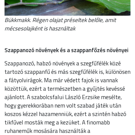
Bükkmakk. Régen olajat préseltek belőle, amit
mécsesolajként is használtak
Szappanozó növények és a szappanfőzés növényei
Szappanozó, habzó növények a szegfűfélék közé
tartozó szappanfű és más szegfűfélék is, különösen
a fátyolvirágok. Ma már védett fajok is vannak
közöttük, ezért a természetben a gyűjtés kevéssé
ajánlott. A szabolcsfalui László Erzsike mesélte,
hogy gyerekkorában nem volt szabad játék után
koszos kézzel hazamenniük, ezért a szintén habzó
tikfűvel mosták meg a kezüket. A finomabb
ruhaneműk mosására használták a