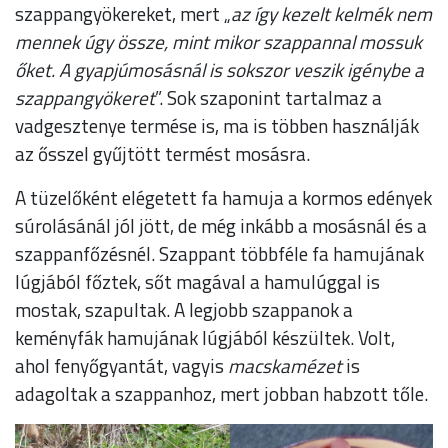
szappangyökereket, mert „
az így kezelt kelmék nem
mennek úgy össze, mint mikor szappannal mossuk
őket. A gyapjúmosásnál is sokszor veszik igénybe a
szappangyökeret
”. Sok szaponint tartalmaz a
vadgesztenye termése is, ma is többen használják
az ősszel gyűjtött termést mosásra.
A tüzelőként elégetett fa hamuja a kormos edények
súrolásánál jól jött, de még inkább a mosásnál és a
szappanfőzésnél. Szappant többféle fa hamujának
lúgjából főztek, sőt magával a hamulúggal is
mostak, szapultak. A legjobb szappanok a
keményfák hamujának lúgjából készültek. Volt,
ahol fenyőgyantát, vagyis
macskamézet
is
adagoltak a szappanhoz, mert jobban habzott tőle.