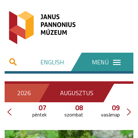
ENGLISH
MENÜ
2026
AUGUSZTUS
07
08
09
péntek
szombat
vasárnap