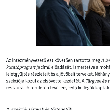
Az intézményvezető ezt követően tartotta meg
A J
kutatóprogramja
című előadását, ismertetve a mohác
leletgyűjtés részleteit és a jövőbeli terveket. Néhán
szekciója közül az elsővette kezdetét. A
Tárgyak és 
restauráció területén tevékenykedő kollégák kapta
1. szekció: Tárgyak és történetük