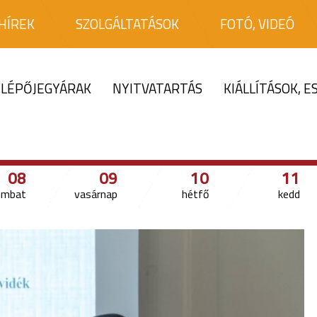
HÍREK
SZOLGÁLTATÁSOK
FOTÓ, VIDEÓ
LÉPŐJEGYÁRAK
NYITVATARTÁS
KIÁLLÍTÁSOK, 
08
09
10
11
ombat
vasárnap
hétfő
kedd