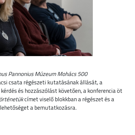
anus Pannonius Múzeum Mohács 500
si csata régészeti kutatásának állását, a
y kérdés és hozzászólást követően, a konferencia öt
történetük
címet viselő blokkban a régészet és a
k lehetőséget a bemutatkozásra.