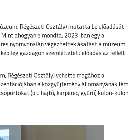
úzeum, Régészeti Osztály) mutatta be előadását
 Mint ahogyan elmondta, 2023-ban egy a
teres nyomvonalán végezhettek ásatást a múzeum
A képileg gazdagon szemléltetett előadás az fellelt
m, Régészeti Osztály) vehette magához a
ezentációjában a közgyűjtemény állományának fém
oportokat (pl.: hajtű, karperec, gyűrű) külön-külön