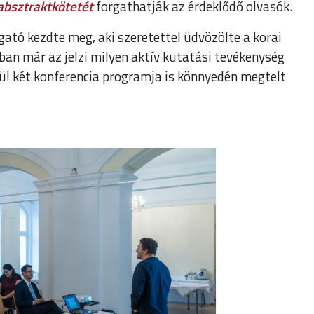
 absztraktkötetét
forgathatják az érdeklődő olvasók.
gató kezdte meg, aki szeretettel üdvözölte a korai
an már az jelzi milyen aktív kutatási tevékenység
lül két konferencia programja is könnyedén megtelt