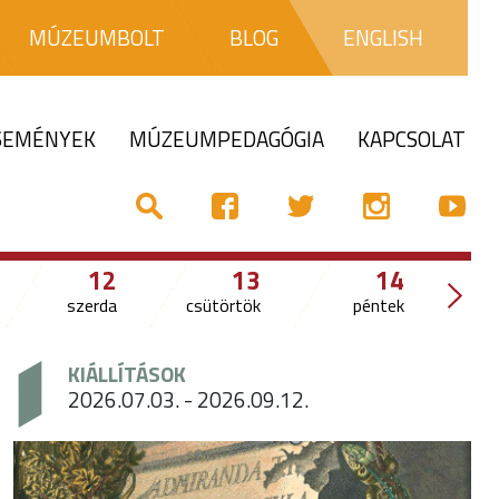
MÚZEUMBOLT
BLOG
ENGLISH
ESEMÉNYEK
MÚZEUMPEDAGÓGIA
KAPCSOLAT
12
13
14
szerda
csütörtök
péntek
sz
KIÁLLÍTÁSOK
2026.07.03. - 2026.09.12.