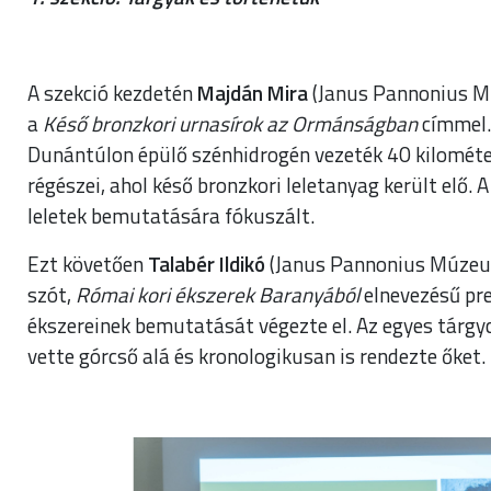
A szekció kezdetén
Majdán Mira
(Janus Pannonius M
a
Késő bronzkori urnasírok az Ormánságban
címmel.
Dunántúlon épülő szénhidrogén vezeték 40 kilomé
régészei, ahol késő bronzkori leletanyag került elő. 
leletek bemutatására fókuszált.
Ezt követően
Talabér Ildikó
(Janus Pannonius Múzeu
szót,
Római kori ékszerek Baranyából
elnevezésű pr
ékszereinek bemutatását végezte el. Az egyes tárgycs
vette górcső alá és kronologikusan is rendezte őket.