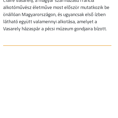
Claire Vasarely, a magyar származású francia
alkotóművész életműve most először mutatkozik be
önállóan Magyarországon, és ugyancsak első ízben
látható együtt valamennyi alkotása, amelyet a
Vasarely házaspár a pécsi múzeum gondjaira bízott.