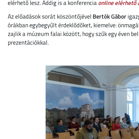
elérhető lesz. Addig is a konferencia
online elérhető
Az előadások sorát köszöntőjével
Bertók Gábor
igaz
órákban egybegyűlt érdeklődőket, kiemelve: önmagáb
zajlik a múzeum falai között, hogy szűk egy éven be
prezentációkkal.