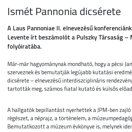
Ismét Pannonia dicsérete
A Laus Pannoniae II. elnevezésű konferenciánk
Levente írt beszámolót a Pulszky Társaság –
folyóiratába.
Már-már hagyománynak mondható, hogy a pécsi Ja
szerveznek és bemutatják legújabb kutatási eredmé
dicsérete – elnevezésű interdiszciplináris rendez
tartották meg, számos fiatal kutató és külsős előad
A hallgatók bepillantást nyerhettek a JPM-ben zajl
régészet, a néprajz, a történelem, a múzeumpedagóg
Bemutatkozott a múzeum évkönyve is, melynek idei 