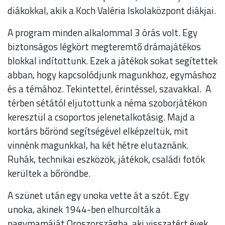
diákokkal, akik a Koch Valéria Iskolaközpont diákjai.
A program minden alkalommal 3 órás volt. Egy
biztonságos légkört megteremtő drámajátékos
blokkal indítottunk. Ezek a játékok sokat segítettek
abban, hogy kapcsolódjunk magunkhoz, egymáshoz
és a témához. Tekintettel, érintéssel, szavakkal. A
térben sétától eljutottunk a néma szoborjátékon
keresztül a csoportos jelenetalkotásig. Majd a
kortárs bőrönd segítségével elképzeltük, mit
vinnénk magunkkal, ha két hétre elutaznánk.
Ruhák, technikai eszközök, játékok, családi fotók
kerültek a bőröndbe.
A szünet után egy unoka vette át a szót. Egy
unoka, akinek 1944-ben elhurcolták a
nagymamáját Oroszországba, aki visszatért évek