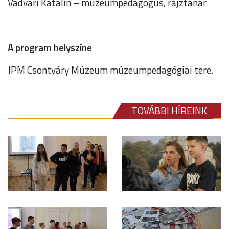
Vadvári Katalin – múzeumpedagógus, rajztanár
A program helyszíne
JPM Csontváry Múzeum múzeumpedagógiai tere.
TOVÁBBI HÍREINK