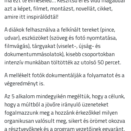
ma ezt te elmeséled… Készítsd el és vidd magaddal
azt a képet, filmet, montázst, novellát, cikket,
amire itt inspirálódtál!
A diákok felhasználva a felkínált tereket (pince,
udvar), eszközöket (szöveg és fotó nyomtatása,
filmvágás), tárgyakat (viselet-, újság- és
dokumentummásolatok), kisebb csoportokban
intenzív munkában töltötték az utolsó 50 percet.
A mellékelt fotók dokumentálják a folyamatot és a
végeredményt is.
Az 5 alkalom mindegyikén megéltük, hogy a célunk,
hogy a múltból a jövőre irányuló üzeneteket
fogalmazzunk meg a hozzánk érkezőkkel milyen
organikusan valósult meg, sikert és örömet okozva
a résztvevőknek és a program vezetőinek egyaránt.