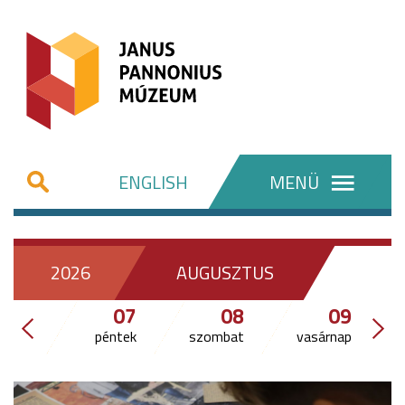
ENGLISH
MENÜ
2026
AUGUSZTUS
07
08
09
péntek
szombat
vasárnap