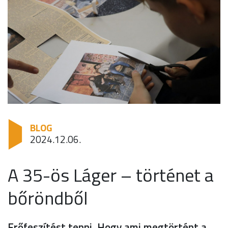
BLOG
2024.12.06.
A 35-ös Láger – történet a
bőröndből
Erőfeszítést tenni. Hogy ami megtörtént a