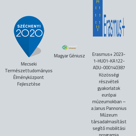
Erasmus+ 2023-
Magyar Géniusz
1-HU01-KA122-
Mecseki
ADU-000140387
Természettudományos
Közösségi
Élményközpont
részvételi
Fejlesztése
gyakorlatok
európai
múzeumokban –
a Janus Pannonius
Múzeum
társadalmasítást
segítő mobilitási
programja