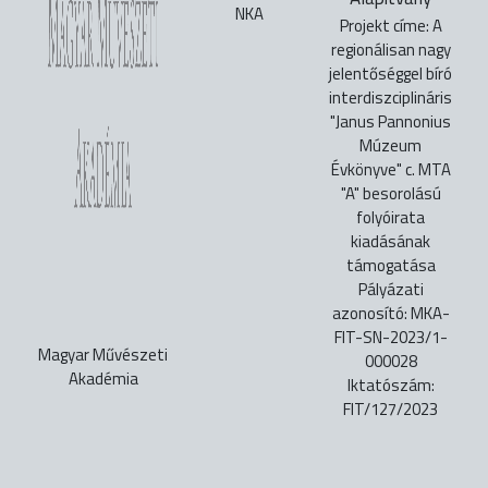
NKA
Projekt címe: A
regionálisan nagy
jelentőséggel bíró
interdiszciplináris
"Janus Pannonius
Múzeum
Évkönyve" c. MTA
"A" besorolású
folyóirata
kiadásának
támogatása
Pályázati
azonosító: MKA-
FIT-SN-2023/1-
Magyar Művészeti
000028
Akadémia
Iktatószám:
FIT/127/2023