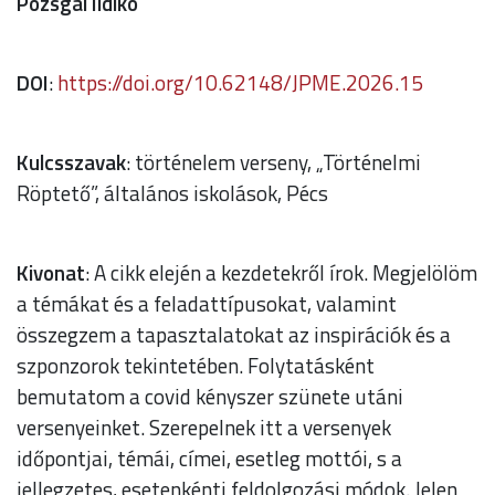
Pozsgai Ildikó
DOI
:
https://doi.org/10.62148/JPME.2026.15
Kulcsszavak
: történelem verseny, „Történelmi
Röptető”, általános iskolások, Pécs
Kivonat
: A cikk elején a kezdetekről írok. Megjelölöm
a témákat és a feladattípusokat, valamint
összegzem a tapasztalatokat az inspirációk és a
szponzorok tekintetében. Folytatásként
bemutatom a covid kényszer szünete utáni
versenyeinket. Szerepelnek itt a versenyek
időpontjai, témái, címei, esetleg mottói, s a
jellegzetes, esetenkénti feldolgozási módok. Jelen