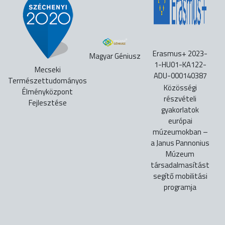
Erasmus+ 2023-
Magyar Géniusz
1-HU01-KA122-
Mecseki
ADU-000140387
Természettudományos
Közösségi
Élményközpont
részvételi
Fejlesztése
gyakorlatok
európai
múzeumokban –
a Janus Pannonius
Múzeum
társadalmasítást
segítő mobilitási
programja