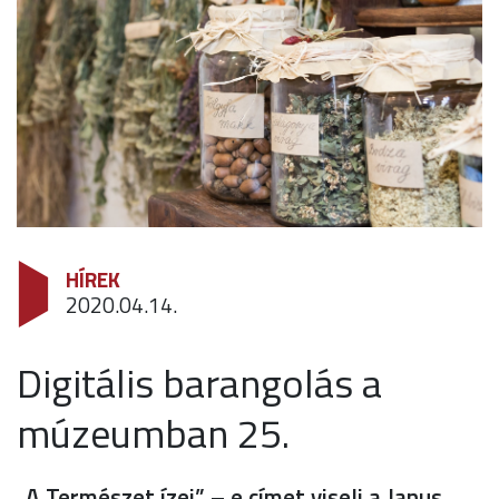
HÍREK
2020.04.14.
Digitális barangolás a
múzeumban 25.
„A Természet ízei” – e címet viseli a Janus