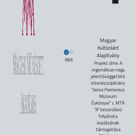
Magyar
Kultúráért
Alapítvány
NKA
Projekt címe: A
regionálisan nagy
jelentőséggel bíró
interdiszciplináris
"Janus Pannonius
Múzeum
Évkönyve" c. MTA
"A" besorolású
folyóirata
kiadásának
támogatása