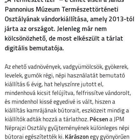
Pannonius Múzeum Természettörténeti
Osztályának vándorkiállítása, amely 2013-tól
járta az országot. Jelenleg már nem
kölcsönözhető, de most elkészült a tárlat
digitális bemutatója.
Az ehető vadnövények, vadgyümölcsök, gyökerek,
levelek, gumók régi, népi használatát bemutató
kiállítás 6 évig, hat helyszínre jutott el,
mindenhová kicsit felújítva, felfrissítve vándorolt,
és mindenhol kissé egyedivé is vált, hiszen a
kiállítás kamrájának bútorait, eszközeit mindig a
kiállítók adták hozzá a tárlathoz.
Pécsen
a JPM
Néprajzi Osztály gyűjteményének különleges népi
bútorai egészítették ki.
Kárászon
egy gyönyörűen