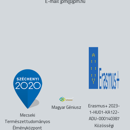
E-mail:
uh.mpj@mpj
Erasmus+ 2023-
Magyar Géniusz
1-HU01-KA122-
Mecseki
ADU-000140387
Természettudományos
Közösségi
Élményközpont