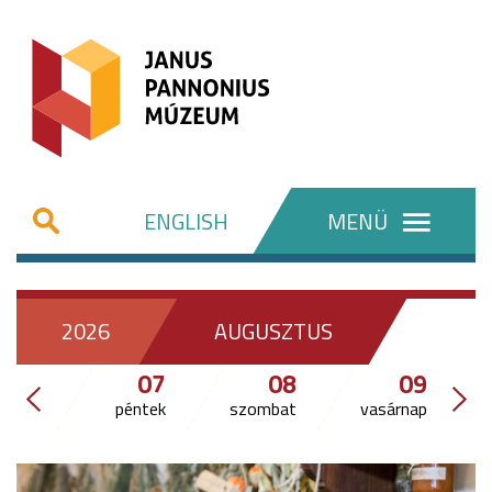
ENGLISH
MENÜ
2026
AUGUSZTUS
07
08
09
péntek
szombat
vasárnap