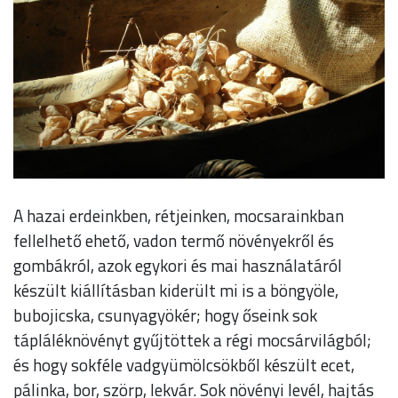
A hazai erdeinkben, rétjeinken, mocsarainkban
fellelhető ehető, vadon termő növényekről és
gombákról, azok egykori és mai használatáról
készült kiállításban kiderült mi is a böngyöle,
bubojicska, csunyagyökér; hogy őseink sok
tápláléknövényt gyűjtöttek a régi mocsárvilágból;
és hogy sokféle vadgyümölcsökből készült ecet,
pálinka, bor, szörp, lekvár. Sok növényi levél, hajtás