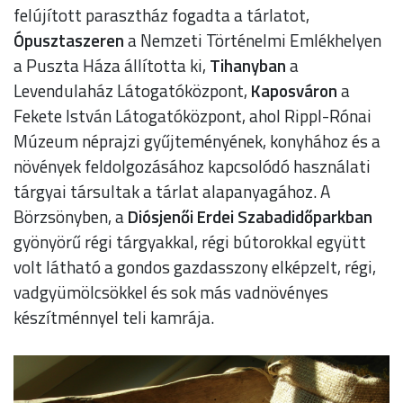
felújított parasztház fogadta a tárlatot,
Ópusztaszeren
a Nemzeti Történelmi Emlékhelyen
a Puszta Háza állította ki,
Tihanyban
a
Levendulaház Látogatóközpont,
Kaposváron
a
Fekete István Látogatóközpont, ahol Rippl-Rónai
Múzeum néprajzi gyűjteményének, konyhához és a
növények feldolgozásához kapcsolódó használati
tárgyai társultak a tárlat alapanyagához. A
Börzsönyben, a
Diósjenői Erdei Szabadidőparkban
gyönyörű régi tárgyakkal, régi bútorokkal együtt
volt látható a gondos gazdasszony elképzelt, régi,
vadgyümölcsökkel és sok más vadnövényes
készítménnyel teli kamrája.