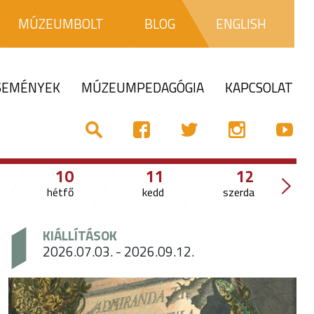
MÚZEUMBOLT
BLOG
ENGLISH
ESEMÉNYEK
MÚZEUMPEDAGÓGIA
KAPCSOLAT
10
11
12
hétfő
kedd
szerda
csü
KIÁLLÍTÁSOK
2026.07.03. - 2026.09.12.