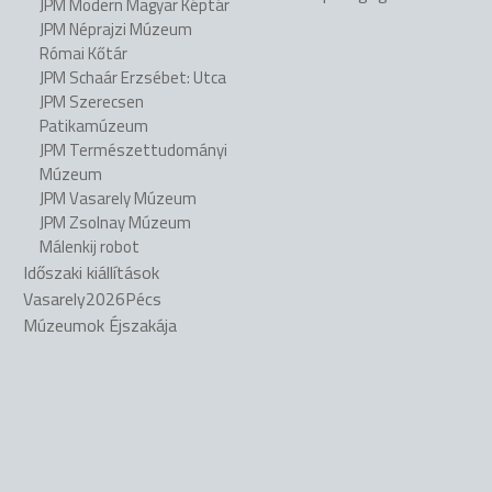
JPM Modern Magyar Képtár
JPM Néprajzi Múzeum
Római Kőtár
JPM Schaár Erzsébet: Utca
JPM Szerecsen
Patikamúzeum
JPM Természettudományi
Múzeum
JPM Vasarely Múzeum
JPM Zsolnay Múzeum
Málenkij robot
Időszaki kiállítások
Vasarely2026Pécs
Múzeumok Éjszakája