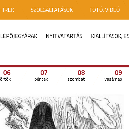
HÍREK
SZOLGÁLTATÁSOK
FOTÓ, VIDEÓ
LÉPŐJEGYÁRAK
NYITVATARTÁS
KIÁLLÍTÁSOK, 
06
07
08
09
örtök
péntek
szombat
vasárnap