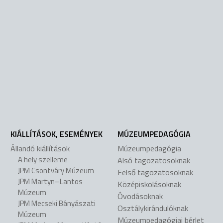
KIÁLLÍTÁSOK, ESEMÉNYEK
MÚZEUMPEDAGÓGIA
Állandó kiállítások
Múzeumpedagógia
A hely szelleme
Alsó tagozatosoknak
JPM Csontváry Múzeum
Felső tagozatosoknak
JPM Martyn–Lantos
Középiskolásoknak
Múzeum
Óvodásoknak
JPM Mecseki Bányászati
Osztálykirándulóknak
Múzeum
Múzeumpedagógiai bérlet