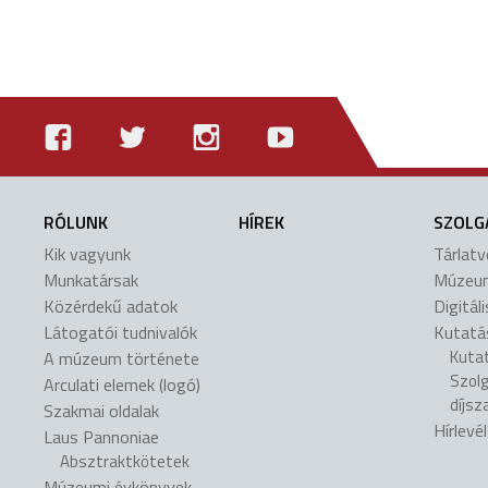
RÓLUNK
HÍREK
SZOLG
Kik vagyunk
Tárlat
Munkatársak
Múzeu
Közérdekű adatok
Digitál
Látogatói tudnivalók
Kutatá
Kuta
A múzeum története
Szol
Arculati elemek (logó)
díjsz
Szakmai oldalak
Hírlevé
Laus Pannoniae
Absztraktkötetek
Múzeumi évkönyvek