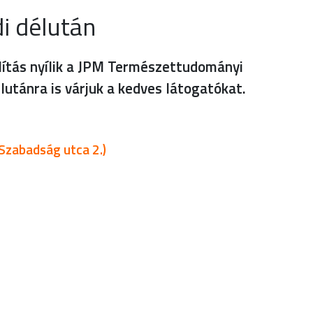
i délután
llítás nyílik a JPM Természettudományi
utánra is várjuk a kedves látogatókat.
Szabadság utca 2.)