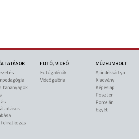
ÁLTATÁSOK
FOTÓ, VIDEÓ
MÚZEUMBOLT
vezetés
Fotógalériák
Ajándékkártya
mpedagógia
Videógaléria
Kiadvány
is tananyagok
Képeslap
s
Poszter
tás
Porcelán
gáltatások
Egyéb
abása
l feliratkozás