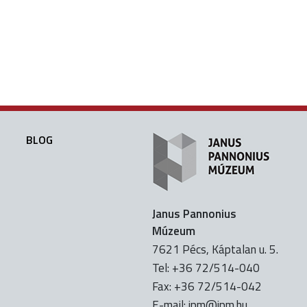
BLOG
Janus Pannonius
Múzeum
7621 Pécs, Káptalan u. 5.
Tel: +36 72/514-040
Fax: +36 72/514-042
E-mail:
uh.mpj@mpj