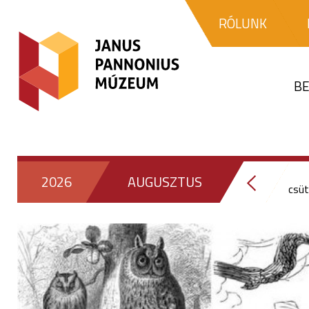
RÓLUNK
BE
2026
AUGUSZTUS
csüt