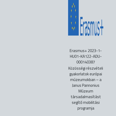
Erasmus+ 2023-1-
HU01-KA122-ADU-
000140387
Közösségi részvételi
gyakorlatok európai
múzeumokban – a
Janus Pannonius
Múzeum
társadalmasítást
segítő mobilitási
programja