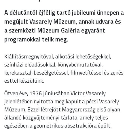
A délutántól éjfélig tartó jubileumi ünnepen a
megújult Vasarely Múzeum, annak udvara és
a szemközti Múzeum Galéria egyaránt
programokkal telik meg.
Kiállításmegnyitóval, alkotási lehetőségekkel,
színházi előadásokkal, könyvbemutatóval,
kerekasztal-beszélgetéssel, filmvetítéssel és zenés
esttel készülünk.
Ötven éve, 1976 júniusában Victor Vasarely
jelenlétében nyitotta meg kapuit a pécsi Vasarely
Múzeum. Ezzel létrejött Magyarország első olyan
állandó közgyűjteményi tárlata, amely teljes
egészében a geometrikus absztrakcióra épült.