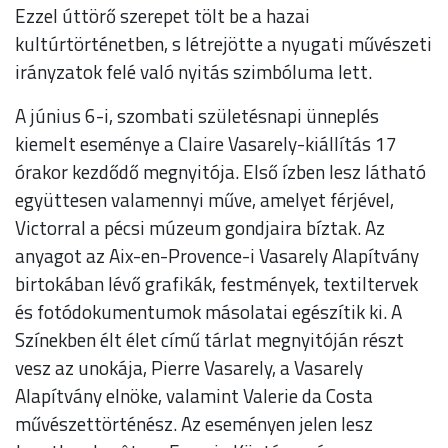
Ezzel úttörő szerepet tölt be a hazai
kultúrtörténetben, s létrejötte a nyugati művészeti
irányzatok felé való nyitás szimbóluma lett.
A június 6-i, szombati születésnapi ünneplés
kiemelt eseménye a Claire Vasarely-kiállítás 17
órakor kezdődő megnyitója. Első ízben lesz látható
együttesen valamennyi műve, amelyet férjével,
Victorral a pécsi múzeum gondjaira bíztak. Az
anyagot az Aix-en-Provence-i Vasarely Alapítvány
birtokában lévő grafikák, festmények, textiltervek
és fotódokumentumok másolatai egészítik ki. A
Színekben élt élet című tárlat megnyitóján részt
vesz az unokája, Pierre Vasarely, a Vasarely
Alapítvány elnöke, valamint Valerie da Costa
művészettörténész. Az eseményen jelen lesz