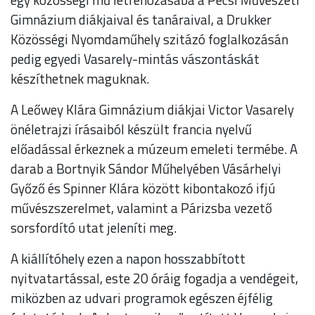
Gimnázium diákjaival és tanáraival, a Drukker
Közösségi Nyomdaműhely szitázó foglalkozásán
pedig egyedi Vasarely-mintás vászontáskát
készíthetnek maguknak.
A Leőwey Klára Gimnázium diákjai Victor Vasarely
önéletrajzi írásaiból készült francia nyelvű
előadással érkeznek a múzeum emeleti termébe. A
darab a Bortnyik Sándor Műhelyében Vásárhelyi
Győző és Spinner Klára között kibontakozó ifjú
művészszerelmet, valamint a Párizsba vezető
sorsfordító utat jeleníti meg.
A kiállítóhely ezen a napon hosszabbított
nyitvatartással, este 20 óráig fogadja a vendégeit,
miközben az udvari programok egészen éjfélig