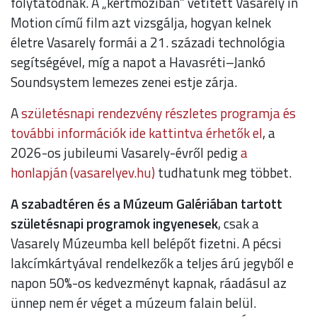
folytatódnak. A „kertmoziban” vetített Vasarely in
Motion című film azt vizsgálja, hogyan kelnek
életre Vasarely formái a 21. századi technológia
segítségével, míg a napot a Havasréti–Jankó
Soundsystem lemezes zenei estje zárja.
A
születésnapi rendezvény részletes programja és
további információk ide kattintva érhetők el
, a
2026-os jubileumi Vasarely-évről pedig
a
honlapján (vasarelyev.hu)
tudhatunk meg többet.
A szabadtéren és a Múzeum Galériában tartott
születésnapi programok ingyenesek
, csak a
Vasarely Múzeumba kell belépőt fizetni. A pécsi
lakcímkártyával rendelkezők a teljes árú jegyből e
napon 50%-os kedvezményt kapnak, ráadásul az
ünnep nem ér véget a múzeum falain belül.