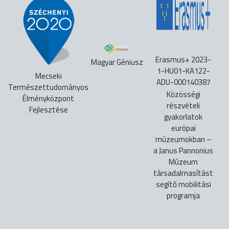
Erasmus+ 2023-
Magyar Géniusz
1-HU01-KA122-
Mecseki
ADU-000140387
Természettudományos
Közösségi
Élményközpont
részvételi
Fejlesztése
gyakorlatok
európai
múzeumokban –
a Janus Pannonius
Múzeum
társadalmasítást
segítő mobilitási
programja