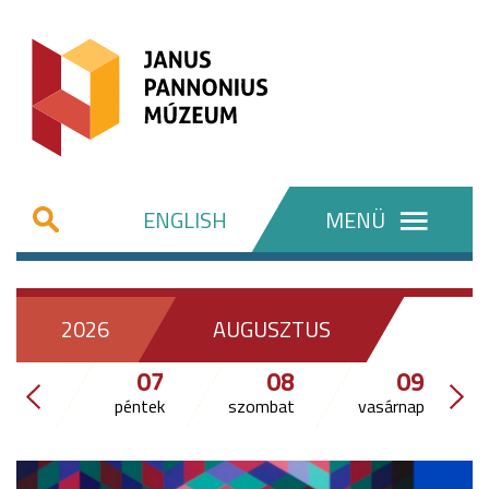
ENGLISH
MENÜ
2026
AUGUSZTUS
07
08
09
péntek
szombat
vasárnap