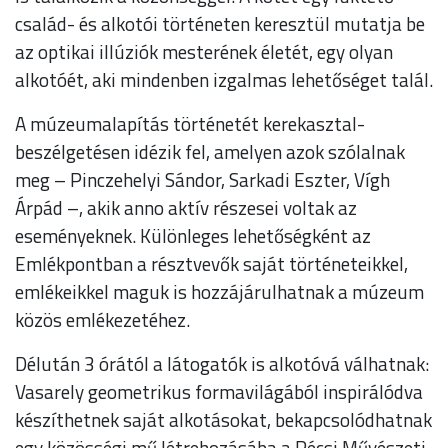
család- és alkotói történeten keresztül mutatja be
az optikai illúziók mesterének életét, egy olyan
alkotóét, aki mindenben izgalmas lehetőséget talál.
A múzeumalapítás történetét kerekasztal-
beszélgetésen idézik fel, amelyen azok szólalnak
meg – Pinczehelyi Sándor, Sarkadi Eszter, Vígh
Árpád –, akik anno aktív részesei voltak az
eseményeknek. Különleges lehetőségként az
Emlékpontban a résztvevők saját történeteikkel,
emlékeikkel maguk is hozzájárulhatnak a múzeum
közös emlékezetéhez.
Délután 3 órától a látogatók is alkotóvá válhatnak:
Vasarely geometrikus formavilágából inspirálódva
készíthetnek saját alkotásokat, bekapcsolódhatnak
egy közösségi mű létrehozásába a Pécsi Művészeti