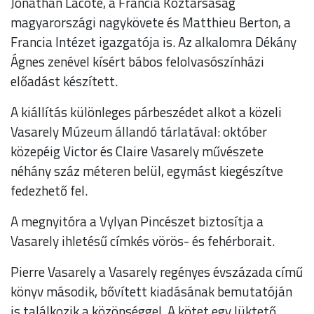
Jonathan Lacôte, a Francia Köztársaság
magyarországi nagykövete és Matthieu Berton, a
Francia Intézet igazgatója is. Az alkalomra Dékány
Ágnes zenével kísért bábos felolvasószínházi
előadást készített.
A kiállítás különleges párbeszédet alkot a közeli
Vasarely Múzeum állandó tárlatával: október
közepéig Victor és Claire Vasarely művészete
néhány száz méteren belül, egymást kiegészítve
fedezhető fel.
A megnyitóra a Vylyan Pincészet biztosítja a
Vasarely ihletésű címkés vörös- és fehérborait.
Pierre Vasarely a Vasarely regényes évszázada című
könyv második, bővített kiadásának bemutatóján
is találkozik a közönséggel. A kötet egy lüktető