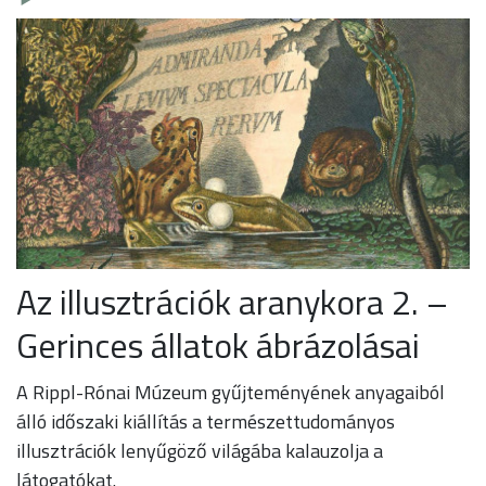
Az illusztrációk aranykora 2. –
Gerinces állatok ábrázolásai
A Rippl-Rónai Múzeum gyűjteményének anyagaiból
álló időszaki kiállítás a természettudományos
illusztrációk lenyűgöző világába kalauzolja a
látogatókat.