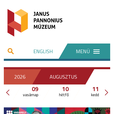
ENGLISH
MENÜ
2026
AUGUSZTUS
09
10
11
vasárnap
hétfő
kedd