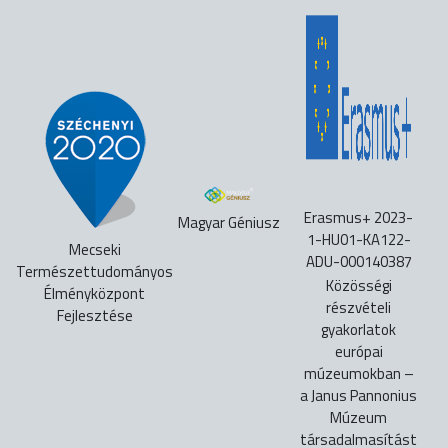
Erasmus+ 2023-
Magyar Géniusz
1-HU01-KA122-
Mecseki
ADU-000140387
Természettudományos
Közösségi
Élményközpont
részvételi
Fejlesztése
gyakorlatok
európai
múzeumokban –
a Janus Pannonius
Múzeum
társadalmasítást