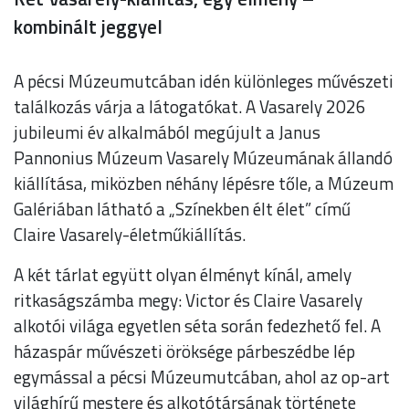
kombinált jeggyel
A pécsi Múzeumutcában idén különleges művészeti
találkozás várja a látogatókat. A Vasarely 2026
jubileumi év alkalmából megújult a Janus
Pannonius Múzeum Vasarely Múzeumának állandó
kiállítása, miközben néhány lépésre tőle, a Múzeum
Galériában látható a „Színekben élt élet” című
Claire Vasarely-életműkiállítás.
A két tárlat együtt olyan élményt kínál, amely
ritkaságszámba megy: Victor és Claire Vasarely
alkotói világa egyetlen séta során fedezhető fel. A
házaspár művészeti öröksége párbeszédbe lép
egymással a pécsi Múzeumutcában, ahol az op-art
világhírű mestere és alkotótársának története