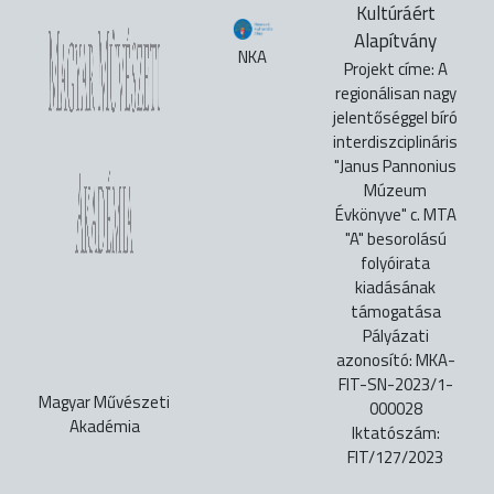
Kultúráért
Alapítvány
NKA
Projekt címe: A
regionálisan nagy
jelentőséggel bíró
interdiszciplináris
"Janus Pannonius
Múzeum
Évkönyve" c. MTA
"A" besorolású
folyóirata
kiadásának
támogatása
Pályázati
azonosító: MKA-
FIT-SN-2023/1-
Magyar Művészeti
000028
Akadémia
Iktatószám:
FIT/127/2023