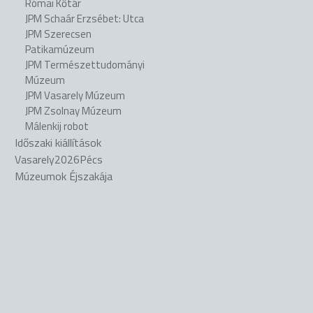
Római Kőtár
JPM Schaár Erzsébet: Utca
JPM Szerecsen
Patikamúzeum
JPM Természettudományi
Múzeum
JPM Vasarely Múzeum
JPM Zsolnay Múzeum
Málenkij robot
Időszaki kiállítások
Vasarely2026Pécs
Múzeumok Éjszakája