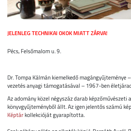
JELENLEG TECHNIKAI OKOK MIATT ZÁRVA!
Pécs, Felsőmalom u. 9.
Dr. Tompa Kálmán kiemelkedő magángyűjteménye – a
vezetés anyagi támogatásával – 1967-ben életjára
Az adomány közel négyszáz darab képzőművészeti al
könyvgyűjteményből állt. Az igen jelentős számú k
Képtár
kollekcióját gyarapította.