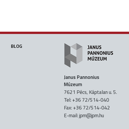
BLOG
Janus Pannonius
Múzeum
7621 Pécs, Káptalan u. 5.
Tel: +36 72/514-040
Fax: +36 72/514-042
E-mail:
uh.mpj@mpj