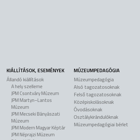
KIÁLLÍTÁSOK, ESEMÉNYEK
MÚZEUMPEDAGÓGIA
Állandó kiállítások
Múzeumpedagógia
A hely szelleme
Alsó tagozatosoknak
JPM Csontváry Múzeum
Felső tagozatosoknak
JPM Martyn–Lantos
Középiskolásoknak
Múzeum
Óvodásoknak
JPM Mecseki Bányászati
Osztálykirándulóknak
Múzeum
Múzeumpedagógiai bérlet
JPM Modern Magyar Képtár
JPM Néprajzi Múzeum