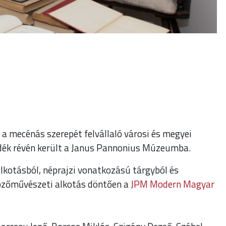
 mecénás szerepét felvállaló városi és megyei
dék révén került a Janus Pannonius Múzeumba.
kotásból, néprajzi vonatkozású tárgyból és
épzőművészeti alkotás döntően a
JPM Modern Magyar