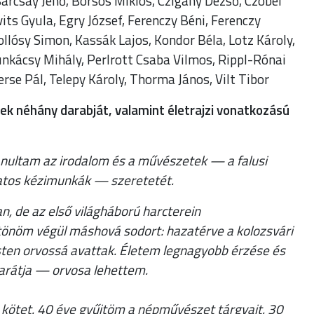
arcsay Jenő, Borsos Miklós, Czigány Dezső, Czóbel
its Gyula, Egry József, Ferenczy Béni, Ferenczy
ollósy Simon, Kassák Lajos, Kondor Béla, Lotz Károly,
nkácsy Mihály, Perlrott Csaba Vilmos, Rippl-Rónai
erse Pál, Telepy Károly, Thorma János, Vilt Tibor
k néhány darabját, valamint életrajzi vonatkozású
nultam az irodalom és a művészetek — a falusi
latos kézimunkák — szeretetét.
, de az első világháború harcterein
tönöm végül máshová sodort: hazatérve a kolozsvári
ten orvossá avattak. Életem legnagyobb érzése és
arátja — orvosa lehettem.
kötet. 40 éve gyűjtöm a népművészet tárgyait. 30