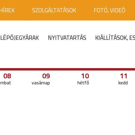
HÍREK
SZOLGÁLTATÁSOK
FOTÓ, VIDEÓ
LÉPŐJEGYÁRAK
NYITVATARTÁS
KIÁLLÍTÁSOK, 
08
09
10
11
ombat
vasárnap
hétfő
kedd