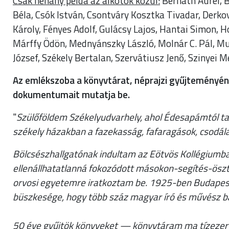
Csak néhány példa az alkotók közül:
Bernáth Aurél, B
Béla, Csók István, Csontváry Kosztka Tivadar, Derkov
Károly, Fényes Adolf, Gulácsy Lajos, Hantai Simon, H
Márffy Ödön, Mednyánszky László, Molnár C. Pál, Mu
József, Székely Bertalan, Szervátiusz Jenő, Szinyei M
Az emlékszoba a könyvtárat, néprajzi gyűjteményéne
dokumentumait mutatja be.
"
Szülőföldem Székelyudvarhely, ahol Édesapámtól ta
székely házakban a fazekasság, fafaragások, csodá
Bölcsészhallgatónak indultam az Eötvös Kollégiumban
ellenállhatatlanná fokozódott másokon-segítés-ösz
orvosi egyetemre iratkoztam be. 1925-ben Budapes
büszkesége, hogy több száz magyar író és művész b
50 éve gyűjtök könyveket — könyvtáram ma tízezer 