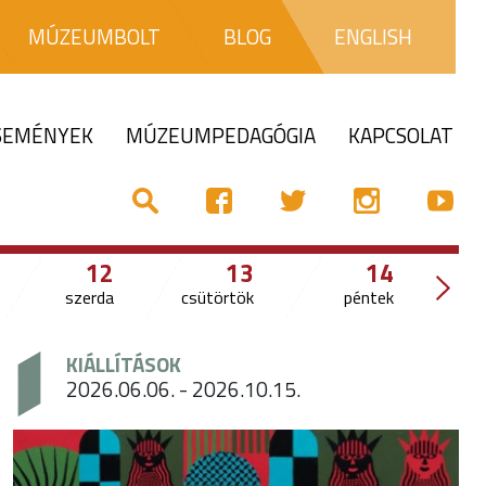
MÚZEUMBOLT
BLOG
ENGLISH
ESEMÉNYEK
MÚZEUMPEDAGÓGIA
KAPCSOLAT
12
13
14
szerda
csütörtök
péntek
sz
KIÁLLÍTÁSOK
2026.06.06. - 2026.10.15.