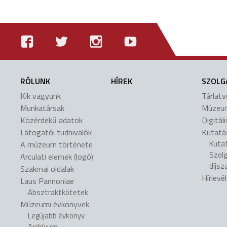
RÓLUNK
HÍREK
SZOLG
Kik vagyunk
Tárlat
Munkatársak
Múzeu
Közérdekű adatok
Digitál
Látogatói tudnivalók
Kutatá
Kuta
A múzeum története
Szol
Arculati elemek (logó)
díjsz
Szakmai oldalak
Hírlevé
Laus Pannoniae
Absztraktkötetek
Múzeumi évkönyvek
Legújabb évkönyv
Archívum