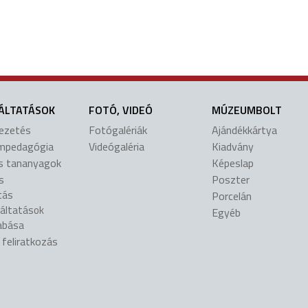
ÁLTATÁSOK
FOTÓ, VIDEÓ
MÚZEUMBOLT
vezetés
Fotógalériák
Ajándékkártya
mpedagógia
Videógaléria
Kiadvány
is tananyagok
Képeslap
s
Poszter
tás
Porcelán
gáltatások
Egyéb
abása
l feliratkozás