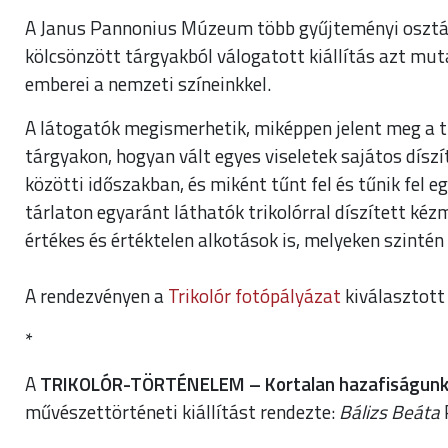
A Janus Pannonius Múzeum több gyűjteményi osztályán
kölcsönzött tárgyakból válogatott kiállítás azt mut
emberei a nemzeti színeinkkel.
A látogatók megismerhetik, miképpen jelent meg a t
tárgyakon, hogyan vált egyes viseletek sajátos dísz
közötti időszakban, és miként tűnt fel és tűnik fel 
tárlaton egyaránt láthatók trikolórral díszített kéz
értékes és értéktelen alkotások is, melyeken szintén
A rendezvényen a
Trikolór fotópályázat
kiválasztott 
*
A
TRIKOLÓR-TÖRTÉNELEM – Kortalan hazafiságunk k
művészettörténeti kiállítást rendezte:
Bálizs Beáta