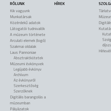
RÓLUNK
HÍREK
SZOLG
Kik vagyunk
Tárlat
Munkatársak
Múzeu
Közérdekű adatok
Digitál
Látogatói tudnivalók
Kutatá
Kuta
A múzeum története
Szol
Arculati elemek (logó)
díjsz
Szakmai oldalak
Hírlevé
Laus Pannoniae
Absztraktkötetek
Múzeumi évkönyvek
Legújabb évkönyv
Archívum
Az évkönyvről
Szerkesztőség
Szerzőknek
Digitális barangolás a
múzeumban
Pályázatok