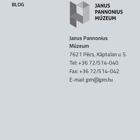
BLOG
Janus Pannonius
Múzeum
7621 Pécs, Káptalan u. 5.
Tel: +36 72/514-040
Fax: +36 72/514-042
E-mail:
uh.mpj@mpj