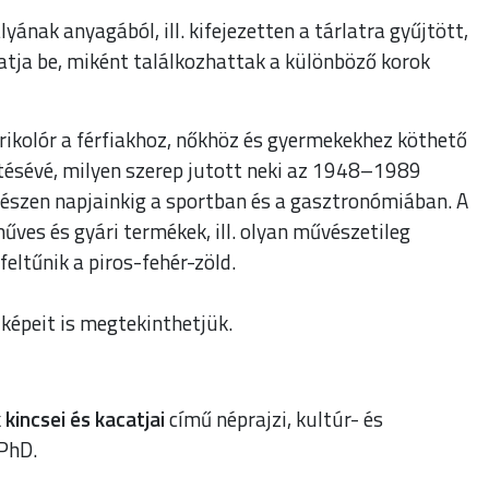
ak anyagából, ill. kifejezetten a tárlatra gyűjtött,
atja be, miként találkozhattak a különböző korok
rikolór a férfiakhoz, nőkhöz és gyermekekhez köthető
ítésévé, milyen szerep jutott neki az 1948–1989
egészen napjainkig a sportban és a gasztronómiában. A
műves és gyári termékek, ill. olyan művészetileg
 feltűnik a piros-fehér-zöld.
képeit is megtekinthetjük.
incsei és kacatjai
című néprajzi, kultúr- és
PhD.