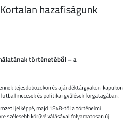
ortalan hazafiságunk
nálatának történetéből – a
elennek tejesdobozokon és ajándéktárgyakon, kapukon
 futballmeccsek és politikai gyűlések forgatagában.
emzeti jelképpé, majd 1848-tól a történelmi
re szélesebb körűvé válásával folyamatosan új