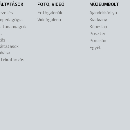
ÁLTATÁSOK
FOTÓ, VIDEÓ
MÚZEUMBOLT
vezetés
Fotógalériák
Ajándékkártya
mpedagógia
Videógaléria
Kiadvány
is tananyagok
Képeslap
s
Poszter
tás
Porcelán
gáltatások
Egyéb
abása
l feliratkozás