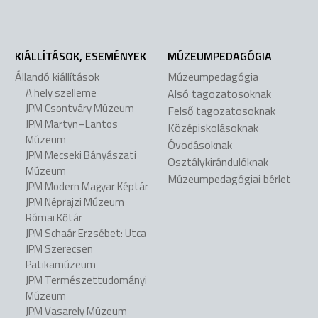
KIÁLLÍTÁSOK, ESEMÉNYEK
MÚZEUMPEDAGÓGIA
Állandó kiállítások
Múzeumpedagógia
A hely szelleme
Alsó tagozatosoknak
JPM Csontváry Múzeum
Felső tagozatosoknak
JPM Martyn–Lantos
Középiskolásoknak
Múzeum
Óvodásoknak
JPM Mecseki Bányászati
Osztálykirándulóknak
Múzeum
Múzeumpedagógiai bérlet
JPM Modern Magyar Képtár
JPM Néprajzi Múzeum
Római Kőtár
JPM Schaár Erzsébet: Utca
JPM Szerecsen
Patikamúzeum
JPM Természettudományi
Múzeum
JPM Vasarely Múzeum