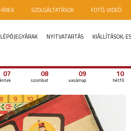
HÍREK
SZOLGÁLTATÁSOK
FOTÓ, VIDEÓ
LÉPŐJEGYÁRAK
NYITVATARTÁS
KIÁLLÍTÁSOK, 
07
08
09
10
éntek
szombat
vasárnap
hétfő