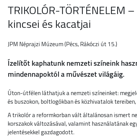
TRIKOLÓR-TÖRTÉNELEM – K
kincsei és kacatjai
JPM Néprajzi Múzeum (Pécs, Rákóczi út 15.)
Ízelítőt kaphatunk nemzeti színeink hasz
mindennapoktól a művészet világáig.
Úton-útfélen láthatjuk a nemzeti színeinket: megj
és buszokon, boltlogókban és közhivatalok tereiben,
A trikolór a reformkorban vált általánosan ismert n
korszakok változásával, valamint használatának egy
jelentésekkel gazdagodott.