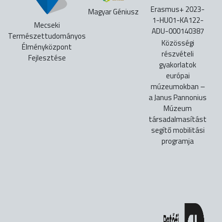
Erasmus+ 2023-
Magyar Géniusz
1-HU01-KA122-
Mecseki
ADU-000140387
Természettudományos
Közösségi
Élményközpont
részvételi
Fejlesztése
gyakorlatok
európai
múzeumokban –
a Janus Pannonius
Múzeum
társadalmasítást
segítő mobilitási
programja