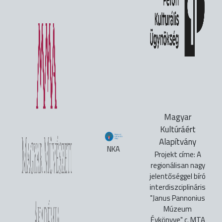
Magyar
Kultúráért
Alapítvány
NKA
Projekt címe: A
regionálisan nagy
jelentőséggel bíró
interdiszciplináris
"Janus Pannonius
Múzeum
Évkönyve" c. MTA