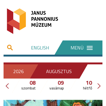
ENGLISH
MENÜ
2026
AUGUSZTUS
08
09
10
szombat
vasárnap
hétfő