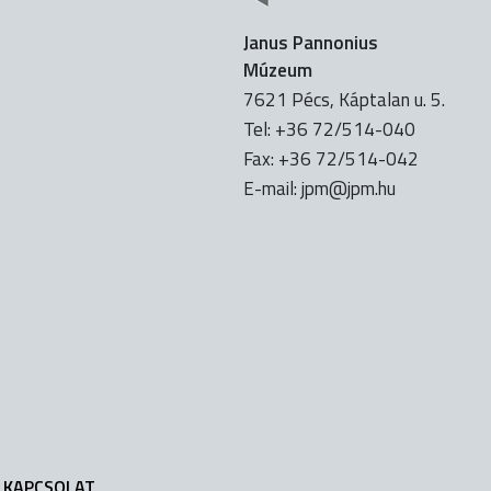
Janus Pannonius
Múzeum
7621 Pécs, Káptalan u. 5.
Tel: +36 72/514-040
Fax: +36 72/514-042
E-mail:
uh.mpj@mpj
KAPCSOLAT