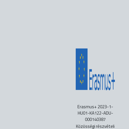
Erasmus+ 2023-1-
HU01-KA122-ADU-
000140387
Közösségi részvételi