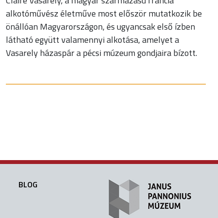
Claire Vasarely, a magyar származású francia
alkotóművész életműve most először mutatkozik be
önállóan Magyarországon, és ugyancsak első ízben
látható együtt valamennyi alkotása, amelyet a
Vasarely házaspár a pécsi múzeum gondjaira bízott.
BLOG