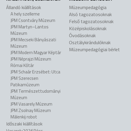
Állandó kiállítások
Múzeumpedagógia
A hely szelleme
Alsó tagozatosoknak
JPM Csontváry Múzeum
Felső tagozatosoknak
JPM Martyn–Lantos
Középiskolásoknak
Múzeum
Óvodásoknak
JPM Mecseki Bányászati
Osztálykirándulóknak
Múzeum
Múzeumpedagógiai bérlet
JPM Modern Magyar Képtár
JPM Néprajzi Múzeum
Római Kőtár
JPM Schaár Erzsébet: Utca
JPM Szerecsen
Patikamúzeum
JPM Természettudományi
Múzeum
JPM Vasarely Múzeum
JPM Zsolnay Múzeum
Málenkij robot
Időszaki kiállítások
Vasarely2026Pécs