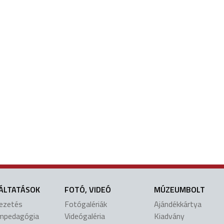
ÁLTATÁSOK
FOTÓ, VIDEÓ
MÚZEUMBOLT
vezetés
Fotógalériák
Ajándékkártya
mpedagógia
Videógaléria
Kiadvány