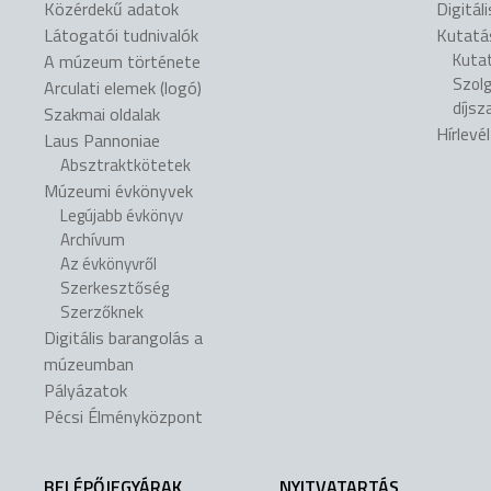
Közérdekű adatok
Digitál
Látogatói tudnivalók
Kutatá
Kuta
A múzeum története
Szol
Arculati elemek (logó)
díjsz
Szakmai oldalak
Hírlevé
Laus Pannoniae
Absztraktkötetek
Múzeumi évkönyvek
Legújabb évkönyv
Archívum
Az évkönyvről
Szerkesztőség
Szerzőknek
Digitális barangolás a
múzeumban
Pályázatok
Pécsi Élményközpont
BELÉPŐJEGYÁRAK
NYITVATARTÁS