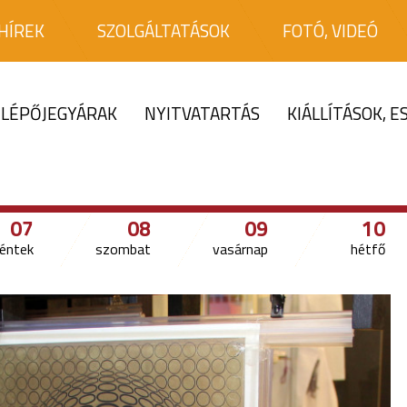
HÍREK
SZOLGÁLTATÁSOK
FOTÓ, VIDEÓ
LÉPŐJEGYÁRAK
NYITVATARTÁS
KIÁLLÍTÁSOK, 
07
08
09
10
éntek
szombat
vasárnap
hétfő