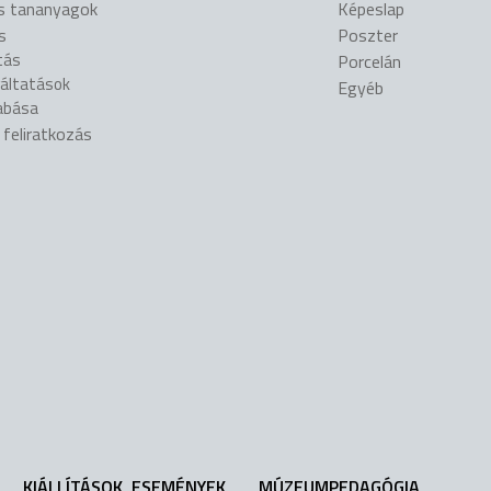
is tananyagok
Képeslap
s
Poszter
tás
Porcelán
gáltatások
Egyéb
abása
l feliratkozás
KIÁLLÍTÁSOK, ESEMÉNYEK
MÚZEUMPEDAGÓGIA