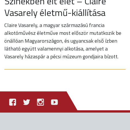
Színekben élt élet – Claire
Vasarely életmű-kiállítása
Claire Vasarely, a magyar származású francia
alkotóművész életműve most először mutatkozik be
önállóan Magyarországon, és ugyancsak első ízben
látható együtt valamennyi alkotása, amelyet a
Vasarely házaspár a pécsi múzeum gondjaira bízott.