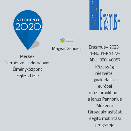
Erasmus+ 2023-
Magyar Géniusz
1-HU01-KA122-
Mecseki
ADU-000140387
Természettudományos
Közösségi
Élményközpont
részvételi
Fejlesztése
gyakorlatok
európai
múzeumokban –
a Janus Pannonius
Múzeum
társadalmasítást
segítő mobilitási
programja