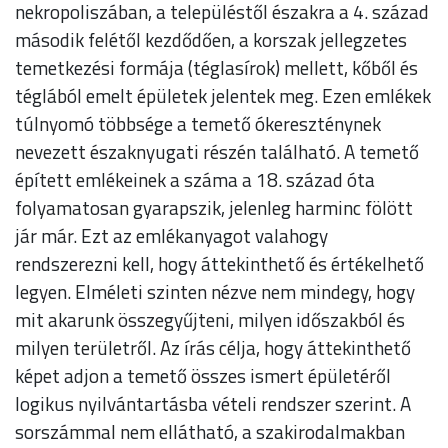
nekropoliszában, a településtől északra a 4. század
második felétől kezdődően, a korszak jellegzetes
temetkezési formája (téglasírok) mellett, kőből és
téglából emelt épületek jelentek meg. Ezen emlékek
túlnyomó többsége a temető ókereszténynek
nevezett északnyugati részén található. A temető
épített emlékeinek a száma a 18. század óta
folyamatosan gyarapszik, jelenleg harminc fölött
jár már. Ezt az emlékanyagot valahogy
rendszerezni kell, hogy áttekinthető és értékelhető
legyen. Elméleti szinten nézve nem mindegy, hogy
mit akarunk összegyűjteni, milyen időszakból és
milyen területről. Az írás célja, hogy áttekinthető
képet adjon a temető összes ismert épületéről
logikus nyilvántartásba vételi rendszer szerint. A
sorszámmal nem ellátható, a szakirodalmakban