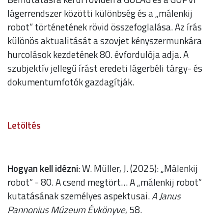
lágerrendszer közötti különbség és a „málenkij
robot” történetének rövid összefoglalása. Az írás
különös aktualitását a szovjet kényszermunkára
hurcolások kezdetének 80. évfordulója adja. A
szubjektív jellegű írást eredeti lágerbéli tárgy- és
dokumentumfotók gazdagítják.
Letöltés
Hogyan kell idézni
: W. Müller, J. (2025): „Málenkij
robot” - 80. A csend megtört… A „málenkij robot”
kutatásának személyes aspektusai.
A Janus
Pannonius Múzeum Évkönyve
, 58.