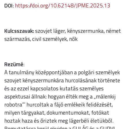
DOI
:
https://doi.org/10.62148/JPME.2025.13
Kulcsszavak:
szovjet láger, kényszermunka, német
származás, civil személyek, nők
Rezümé
:
A tanulmány középpontjában a polgári személyek
szovjet kényszermunkára hurcolásának története
és az ezzel kapcsolatos kutatás személyes
aspektusai állnak: hogyan élték meg a „málenkij
robotra”’ hurcoltak a fájó emlékeik felidézését,
milyen tárgyakat, dokumentumokat, fotókat
hoztak haza és őriztek meg lágerbéli életükből.
Bemutatásra kerül röviden a GULÁG és a GUPVI