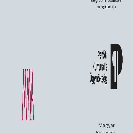
segítő mobilitási
programja
Magyar
Kultúráért