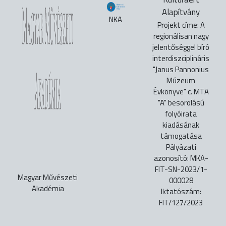
Alapítvány
NKA
Projekt címe: A
regionálisan nagy
jelentőséggel bíró
interdiszciplináris
"Janus Pannonius
Múzeum
Évkönyve" c. MTA
"A" besorolású
folyóirata
kiadásának
támogatása
Pályázati
azonosító: MKA-
FIT-SN-2023/1-
Magyar Művészeti
000028
Akadémia
Iktatószám:
FIT/127/2023