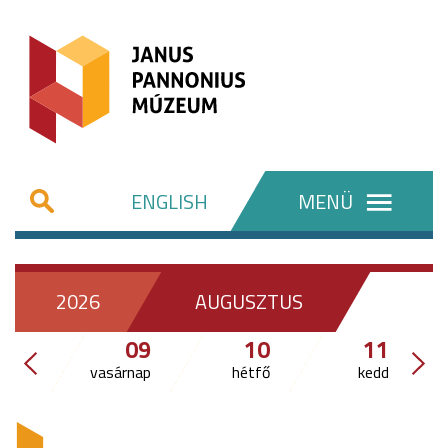
ENGLISH
MENÜ
2026
AUGUSZTUS
09
10
11
vasárnap
hétfő
kedd