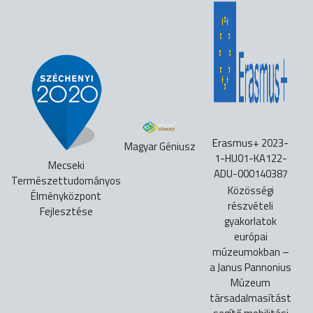
Erasmus+ 2023-
Magyar Géniusz
1-HU01-KA122-
Mecseki
ADU-000140387
Természettudományos
Közösségi
Élményközpont
részvételi
Fejlesztése
gyakorlatok
európai
múzeumokban –
a Janus Pannonius
Múzeum
társadalmasítást