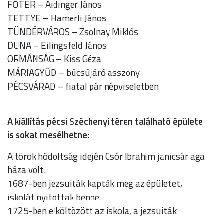
FŐTÉR – Aidinger János
TETTYE – Hamerli János
TÜNDÉRVÁROS – Zsolnay Miklós
DUNA – Eilingsfeld János
ORMÁNSÁG – Kiss Géza
MÁRIAGYŰD – búcsújáró asszony
PÉCSVÁRAD – fiatal pár népviseletben
A kiállítás pécsi Széchenyi téren található épülete
is sokat mesélhetne:
A török hódoltság idején Csór Ibrahim janicsár aga
háza volt.
1687-ben jezsuiták kapták meg az épületet,
iskolát nyitottak benne.
1725-ben elköltözött az iskola, a jezsuiták