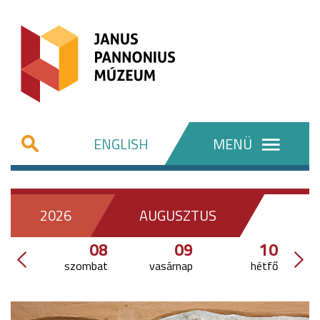
ENGLISH
MENÜ
2026
AUGUSZTUS
08
09
10
szombat
vasárnap
hétfő