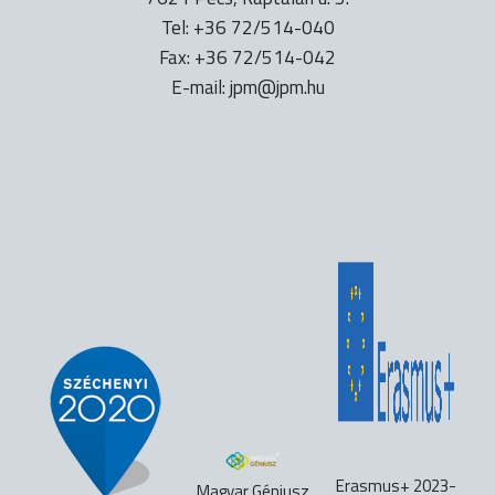
Tel: +36 72/514-040
Fax: +36 72/514-042
E-mail:
uh.mpj@mpj
Erasmus+ 2023-
Magyar Géniusz