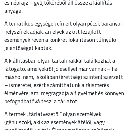
és néprajz – gyűjtőköréből áll össze a kiállítás
anyaga.
A tematikus egységek címeit olyan pécsi, baranyai
helyszínek adják, amelyek az ott lezajlott
események révén a konkrét lokalitáson túlnyúló
jelentőséget kaptak.
A kiállításban olyan tartalmakkal találkozhat a
látogató, amelyekről jó eséllyel már vannak – ha
máshol nem, iskolában (érettségi szinten) szerzett
– ismeretei, ezért számíthatunk a ráismerés
élményére, ami megragadja a figyelmet és könnyen
befogadhatóvá teszi a tárlatot.
A termek „tárlatvezetői” olyan személyek
(géniuszok), akik az események átélői, vagy