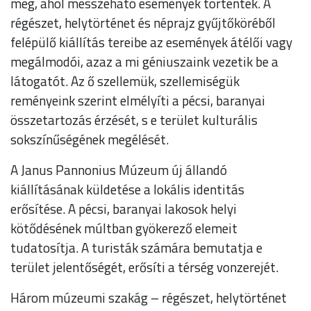
meg, ahol messzeható események történtek. A
régészet, helytörténet és néprajz gyűjtőköréből
felépülő kiállítás tereibe az események átélői vagy
megálmodói, azaz a mi géniuszaink vezetik be a
látogatót. Az ő szellemük, szellemiségük
reményeink szerint elmélyíti a pécsi, baranyai
összetartozás érzését, s e terület kulturális
sokszínűségének megélését.
A Janus Pannonius Múzeum új állandó
kiállításának küldetése a lokális identitás
erősítése. A pécsi, baranyai lakosok helyi
kötődésének múltban gyökerező elemeit
tudatosítja. A turisták számára bemutatja e
terület jelentőségét, erősíti a térség vonzerejét.
Három múzeumi szakág – régészet, helytörténet