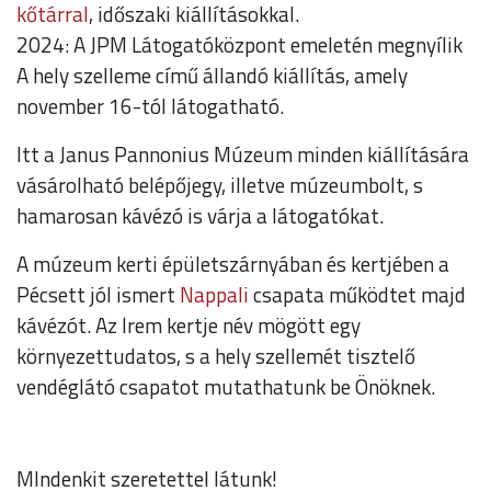
kőtárral
, időszaki kiállításokkal.
2024: A JPM Látogatóközpont emeletén megnyílik
A hely szelleme című állandó kiállítás, amely
november 16-tól látogatható.
Itt a Janus Pannonius Múzeum minden kiállítására
vásárolható belépőjegy, illetve múzeumbolt, s
hamarosan kávézó is várja a látogatókat.
A múzeum kerti épületszárnyában és kertjében a
Pécsett jól ismert
Nappali
csapata működtet majd
kávézót. Az Irem kertje név mögött egy
környezettudatos, s a hely szellemét tisztelő
vendéglátó csapatot mutathatunk be Önöknek.
MIndenkit szeretettel látunk!