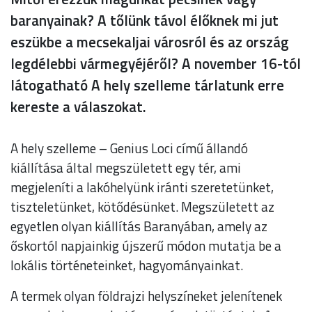
baranyainak? A tőlünk távol élőknek mi jut
eszükbe a mecsekaljai városról és az ország
legdélebbi vármegyéjéről? A november 16-tól
látogatható A hely szelleme tárlatunk erre
kereste a válaszokat.
A hely szelleme – Genius Loci című állandó
kiállítása által megszületett egy tér, ami
megjeleníti a lakóhelyünk iránti szeretetünket,
tiszteletünket, kötődésünket. Megszületett az
egyetlen olyan kiállítás Baranyában, amely az
őskortól napjainkig újszerű módon mutatja be a
lokális történeteinket, hagyományainkat.
A termek olyan földrajzi helyszíneket jelenítenek