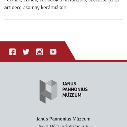
art deco Zsolnay kerámiákon
Janus Pannonius Múzeum
7621 Pécs, Káptalan u. 5.