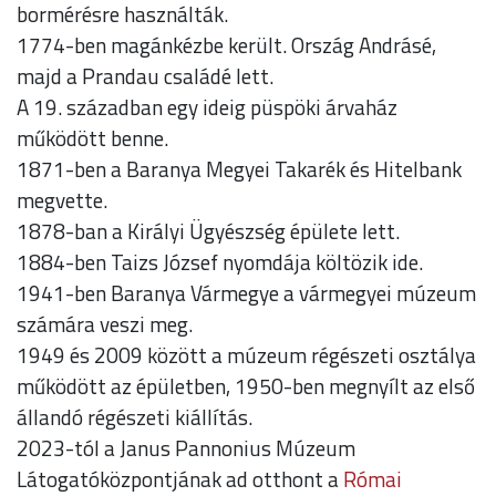
bormérésre használták.
1774-ben magánkézbe került. Ország Andrásé,
majd a Prandau családé lett.
A 19. században egy ideig püspöki árvaház
működött benne.
1871-ben a Baranya Megyei Takarék és Hitelbank
megvette.
1878-ban a Királyi Ügyészség épülete lett.
1884-ben Taizs József nyomdája költözik ide.
1941-ben Baranya Vármegye a vármegyei múzeum
számára veszi meg.
1949 és 2009 között a múzeum régészeti osztálya
működött az épületben, 1950-ben megnyílt az első
állandó régészeti kiállítás.
2023-tól a Janus Pannonius Múzeum
Látogatóközpontjának ad otthont a
Római