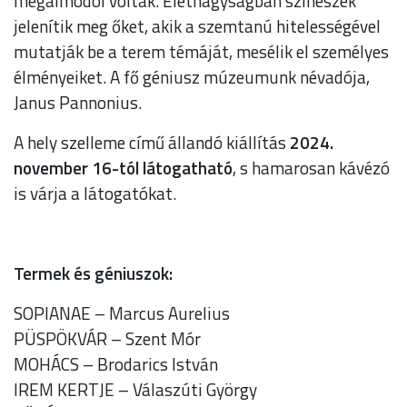
megálmodói voltak. Életnagyságban színészek
jelenítik meg őket, akik a szemtanú hitelességével
mutatják be a terem témáját, mesélik el személyes
élményeiket. A fő géniusz múzeumunk névadója,
Janus Pannonius.
A hely szelleme című állandó kiállítás
2024.
november 16-tól látogatható
, s hamarosan kávézó
is várja a látogatókat.
Termek és géniuszok:
SOPIANAE – Marcus Aurelius
PÜSPÖKVÁR – Szent Mór
MOHÁCS – Brodarics István
IREM KERTJE – Válaszúti György