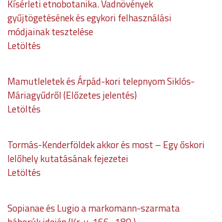
Kísérleti etnobotanika. Vadnövények
gyűjtögetésének és egykori felhasználási
módjainak tesztelése
Letöltés
Mamutleletek és Árpád-kori telepnyom Siklós-
Máriagyűdről (Előzetes jelentés)
Letöltés
Tormás-Kenderföldek akkor és most – Egy őskori
lelőhely kutatásának fejezetei
Letöltés
Sopianae és Lugio a markomann-szarmata
háborúk idején (Kr. u. 166–180.)