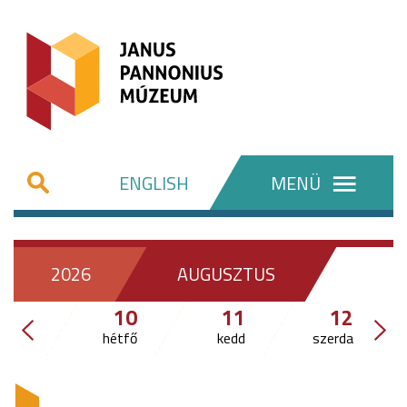
ENGLISH
MENÜ
2026
AUGUSZTUS
10
11
12
hétfő
kedd
szerda