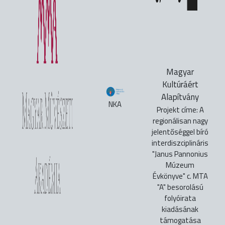
Magyar
Kultúráért
Alapítvány
NKA
Projekt címe: A
regionálisan nagy
jelentőséggel bíró
interdiszciplináris
"Janus Pannonius
Múzeum
Évkönyve" c. MTA
"A" besorolású
folyóirata
kiadásának
támogatása