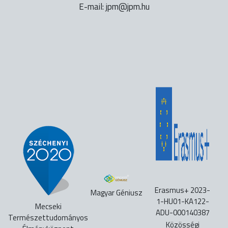
E-mail:
uh.mpj@mpj
Erasmus+ 2023-
Magyar Géniusz
1-HU01-KA122-
Mecseki
ADU-000140387
Természettudományos
Közösségi