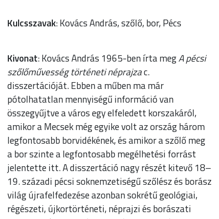
Kulcsszavak
: Kovács András, szőlő, bor, Pécs
Kivonat
: Kovács András 1965-ben írta meg
A pécsi
szőlőművesség történeti néprajza
c.
disszertációját. Ebben a műben ma már
pótolhatatlan mennyiségű információ van
összegyűjtve a város egy elfeledett korszakáról,
amikor a Mecsek még egyike volt az ország három
legfontosabb borvidékének, és amikor a szőlő meg
a bor szinte a legfontosabb megélhetési forrást
jelentette itt. A disszertáció nagy részét kitevő 18–
19. századi pécsi soknemzetiségű szőlész és borász
világ újrafelfedezése azonban sokrétű geológiai,
régészeti, újkortörténeti, néprajzi és borászati