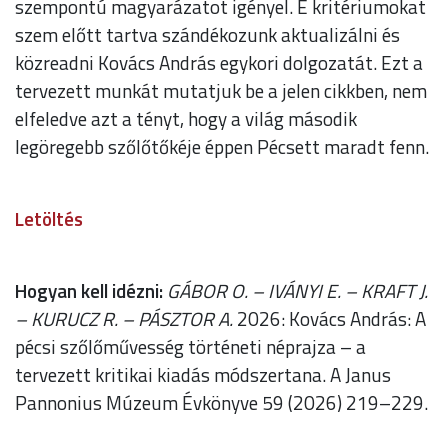
szempontú magyarázatot igényel. E kritériumokat
szem előtt tartva szándékozunk aktualizálni és
közreadni Kovács András egykori dolgozatát. Ezt a
tervezett munkát mutatjuk be a jelen cikkben, nem
elfeledve azt a tényt, hogy a világ második
legöregebb szőlőtőkéje éppen Pécsett maradt fenn.
Letöltés
Hogyan kell idézni:
GÁBOR O. – IVÁNYI E. – KRAFT J.
– KURUCZ R. – PÁSZTOR A.
2026: Kovács András: A
pécsi szőlőművesség történeti néprajza – a
tervezett kritikai kiadás módszertana. A Janus
Pannonius Múzeum Évkönyve 59 (2026) 219–229.