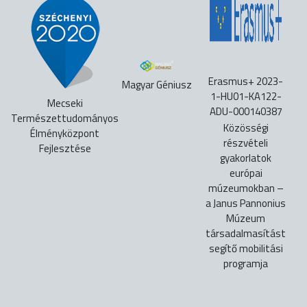
Erasmus+ 2023-
Magyar Géniusz
1-HU01-KA122-
Mecseki
ADU-000140387
Természettudományos
Közösségi
Élményközpont
részvételi
Fejlesztése
gyakorlatok
európai
múzeumokban –
a Janus Pannonius
Múzeum
társadalmasítást
segítő mobilitási
programja