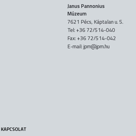
Janus Pannonius
Múzeum
7621 Pécs, Káptalan u. 5.
Tel: +36 72/514-040
Fax: +36 72/514-042
E-mail:
uh.mpj@mpj
KAPCSOLAT