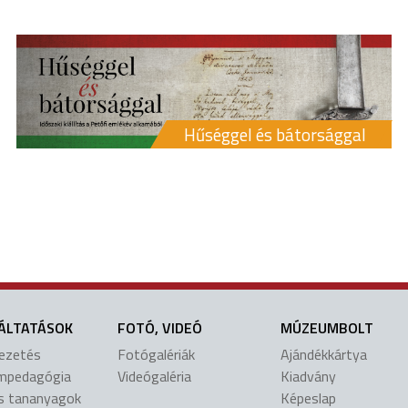
Hűséggel és bátorsággal
ÁLTATÁSOK
FOTÓ, VIDEÓ
MÚZEUMBOLT
vezetés
Fotógalériák
Ajándékkártya
mpedagógia
Videógaléria
Kiadvány
is tananyagok
Képeslap