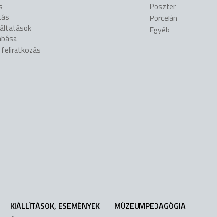
s
Poszter
tás
Porcelán
gáltatások
Egyéb
abása
l feliratkozás
KIÁLLÍTÁSOK, ESEMÉNYEK
MÚZEUMPEDAGÓGIA