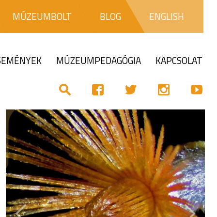
MÚZEUMBOLT
BLOG
ENGLISH
ESEMÉNYEK
MÚZEUMPEDAGÓGIA
KAPCSOLAT