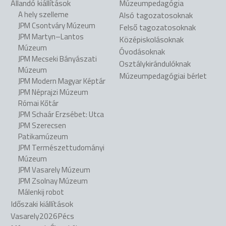
Állandó kiállítások
Múzeumpedagógia
A hely szelleme
Alsó tagozatosoknak
JPM Csontváry Múzeum
Felső tagozatosoknak
JPM Martyn–Lantos
Középiskolásoknak
Múzeum
Óvodásoknak
JPM Mecseki Bányászati
Osztálykirándulóknak
Múzeum
Múzeumpedagógiai bérlet
JPM Modern Magyar Képtár
JPM Néprajzi Múzeum
Római Kőtár
JPM Schaár Erzsébet: Utca
JPM Szerecsen
Patikamúzeum
JPM Természettudományi
Múzeum
JPM Vasarely Múzeum
JPM Zsolnay Múzeum
Málenkij robot
Időszaki kiállítások
Vasarely2026Pécs