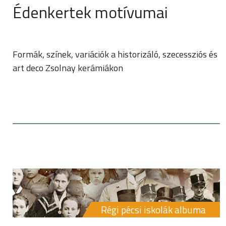
Édenkertek motívumai
Formák, színek, variációk a historizáló, szecessziós és
art deco Zsolnay kerámiákon
Régi pécsi iskolák albuma