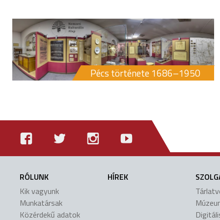
Pécs története 1686–1950
RÓLUNK
HÍREK
SZOLG
Kik vagyunk
Tárlat
Munkatársak
Múzeu
Közérdekű adatok
Digitál