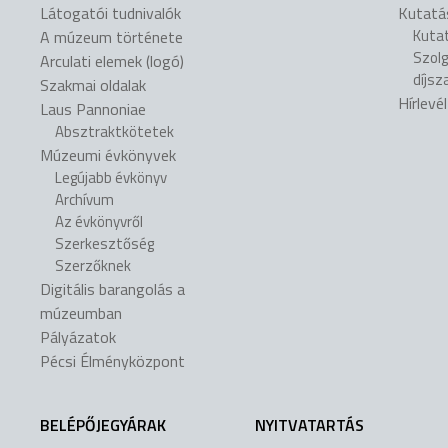
Látogatói tudnivalók
Kutatá
Kuta
A múzeum története
Szol
Arculati elemek (logó)
díjsz
Szakmai oldalak
Hírlevé
Laus Pannoniae
Absztraktkötetek
Múzeumi évkönyvek
Legújabb évkönyv
Archívum
Az évkönyvről
Szerkesztőség
Szerzőknek
Digitális barangolás a
múzeumban
Pályázatok
Pécsi Élményközpont
BELÉPŐJEGYÁRAK
NYITVATARTÁS