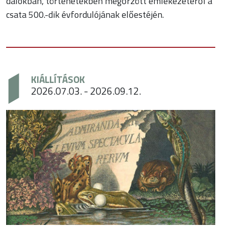
dalokban, történetekben megőrzött emlékezetéről a
csata 500.-dik évfordulójának előestéjén.
KIÁLLÍTÁSOK
2026.07.03. - 2026.09.12.