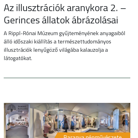
Az illusztrációk aranykora 2. –
Gerinces állatok ábrázolásai
A Rippl-Rónai Múzeum gyűjteményének anyagaiból
álló időszaki kiállítás a természettudományos
illusztrációk lenyűgöző világába kalauzolja a
látogatókat.
Baranya népművészete